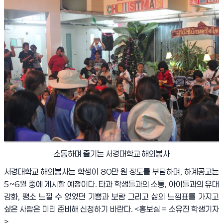
소통하며 즐기는 서경대학교 해외봉사
서경대학교 해외봉사는 학생이
80
만 원 정도를 부담하며
,
하계공고는
5~6
월 중에 게시할 예정이다
.
타과 학생들과의 소통
,
아이들과의 유대
강화
,
평소 느낄 수 없었던 기쁨과 보람 그리고 삶의 느낌표를 가지고
싶은 사람은 미리 준비해 신청하기 바란다
. <
홍보실
=
소유진 학생기자
>