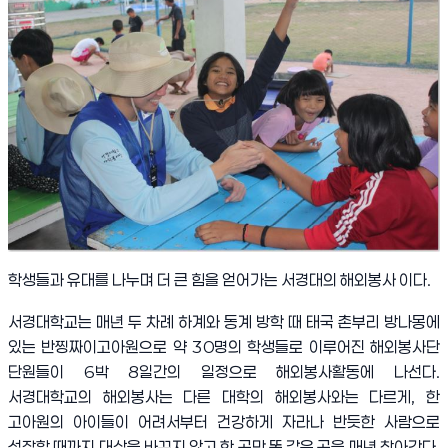
학생들과 유대를 나누며 더 큰 힘을 얻어가는 서경대의 해외봉사 이다.
서경대학교는 매년 두 차례 하계와 동계 방학 때 태국 촌부리 방나몽에
있는 반찡짜이고아원으로 약
30
명의 학생들로 이루어진 해외봉사단
단원들이
6
박
8
일간의 일정으로 해외봉사활동에 나선다
.
서경대학교의 해외봉사는 다른 대학의 해외봉사와는 다르게
,
한
고아원의 아이들이 어려서부터 건강하게 자라나 반듯한 사람으로
성장할 때까지 대상을 바꾸지 않고 한 곳만 똑 같은 곳을 매년 찾아간다
.