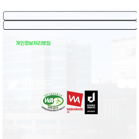
주요기관
주요서비스
개인정보처리방침
이메일무단수집거
부
(새 창 열림)
대학정보공시
유튜브 새
인스
02713 서울시 성북구 서경로 124 (정릉동 16-1)