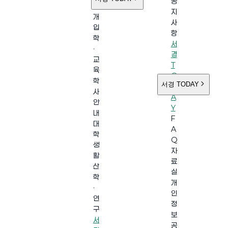
공
소
지
개
사
입
항
학
서
·
경
교
T
육
O
학
서경 TODAY
D
사
A
안
Y
내
F
대
A
학
Q
생
자
활
료
산
실
학
개
·
인
연
정
구
보
서
공