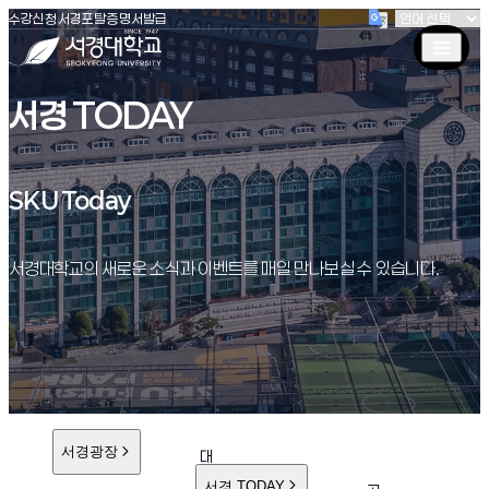
(새창 열림)
(새창 열림)
(새창 열림)
서경대학교
수강신청
서경포탈
증명서발급
서경 TODAY
SKU Today
SKU Today
서경대학교의 새로운 소식과 이벤트를 매일 만나보실 수 있습니다.
서경광장
대
학
서경 TODAY