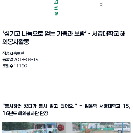
경
지
광
장
‘섬기고 나눔으로 얻는 기쁨과 보람’ - 서경대학교 해
외봉사활동
작성자
홍보실
등록일
2018-03-15
조회수
11160
“
봉사하러 갔다가 봉사 받고 왔어요
.” –
임윤학 서경대학교
15,
16
년도 해외봉사단 단장