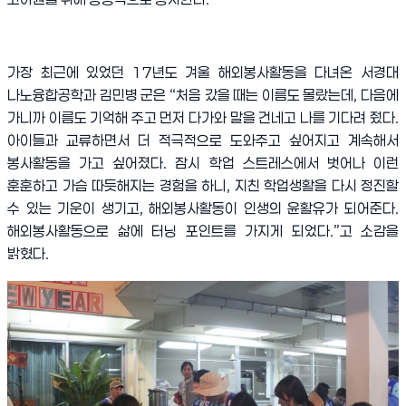
가장 최근에 있었던
17
년도 겨울 해외봉사활동을 다녀온 서경대
나노융합공학과 김민병 군은
“
처음 갔을 때는 이름도 몰랐는데
,
다음에
가니까 이름도 기억해 주고 먼저 다가와 말을 건네고 나를 기다려 줬다
.
아이들과 교류하면서 더 적극적으로 도와주고 싶어지고 계속해서
봉사활동을 가고 싶어졌다
.
잠시 학업 스트레스에서 벗어나 이런
훈훈하고 가슴 따듯해지는 경험을 하니
,
지친 학업생활을 다시 정진할
수 있는 기운이 생기고
,
해외봉사활동이 인생의 윤활유가 되어준다
.
해외봉사활동으로 삶에 터닝 포인트를 가지게 되었다
.”
고 소감을
밝혔다
.