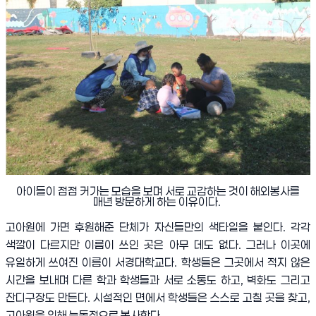
아이들이 점점 커가는 모습을 보며 서로 교감하는 것이 해외봉사를
매년 방문하게 하는 이유이다.
고아원에 가면 후원해준 단체가 자신들만의 색타일을 붙인다
.
각각
색깔이 다르지만 이름이 쓰인 곳은 아무 데도 없다
.
그러나 이곳에
유일하게 쓰여진 이름이 서경대학교다
.
학생들은 그곳에서 적지 않은
시간을 보내며 다른 학과 학생들과 서로 소통도 하고
,
벽화도 그리고
잔디구장도 만든다
.
시설적인 면에서 학생들은 스스로 고칠 곳을 찾고
,
고아원을 위해 능동적으로 봉사한다
.