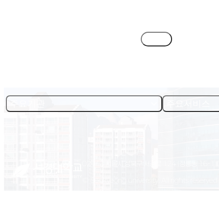
목록
주요기관
주요서비스
02713 서울시 성북구 서경로 124 (정릉동 16-1)
© Seokyeong university. All rights reserved