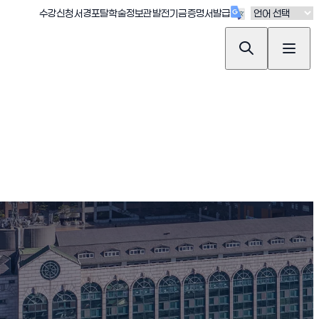
(새창 열림)
(새창 열림)
(새창 열림)
(새창 열림)
(새창 열림)
수강신청
서경포탈
학술정보관
발전기금
증명서발급