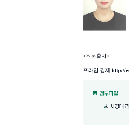
<원문출처>
프라임 경제
http://
(새 창 
첨부파일
서경대 김