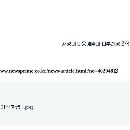
서경대 미용예술과 피부전공 3학
www.newsprime.co.kr/news/article.html?no=402048
열림)
(새 창 열림)
가원 학생1.jpg