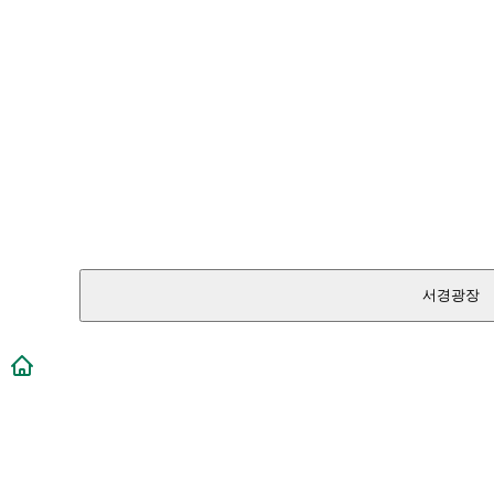
서경광장
메인페이지로 이동