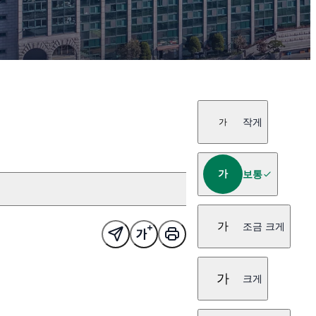
작게
가
가
보통
가
조금 크게
가
크게