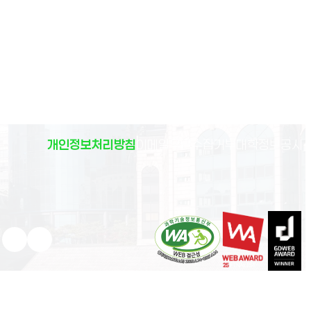
(
개인정보처리방침
이메일무단수집거부
대학정보공시
)
유튜브 새 창으로 열림
인스타그램 새 창으로 열림