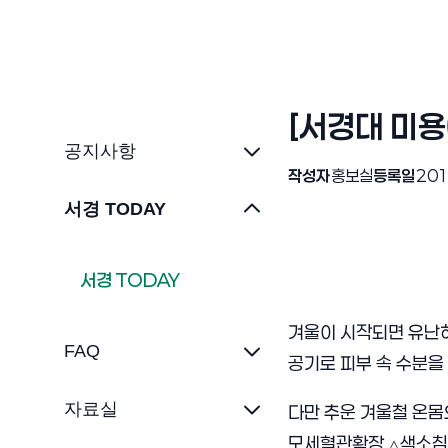
[서경대 미용
공지사항
작성자
홍보실
등록일
201
서경 TODAY
서경 TODAY
겨울이 시작되면 유난히
FAQ
공기로 피부 속 수분을
자료실
다만 추운 겨울철 온몸
모세혈관확장 △색소침착