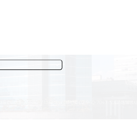
대표 전화번호
02-940-7114
상황실 전화번호
02-940-7047
(*긴급상황발생시