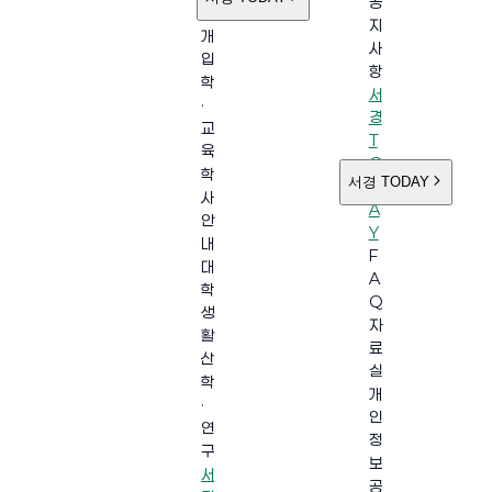
공
소
지
개
사
입
항
학
서
·
경
교
T
육
O
학
서경 TODAY
D
사
A
안
Y
내
F
대
A
학
Q
생
자
활
료
산
실
학
개
·
인
연
정
구
보
서
공