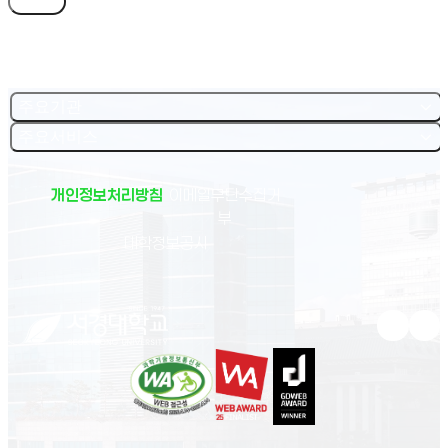
목록
주요기관
주요서비스
개인정보처리방침
이메일무단수집거
부
(새 창 열림)
대학정보공시
유튜브 새
인스