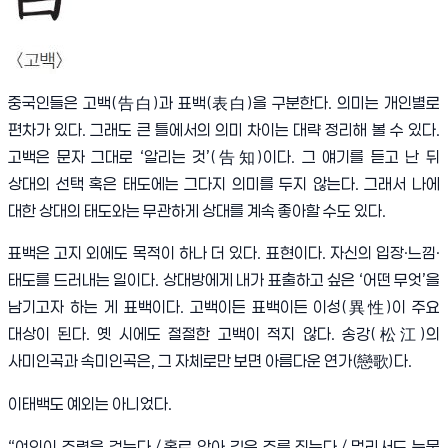
중국인들은 고백
(
告白
)
과 표백
(
表白
)
을 구분한다
.
의미는 개인별로
편차가 있다
.
그래도 큰 틀에서의 의미 차이는 대략 정리해 볼 수 있다
.
고백은 문자 그대로
‘
알리는 것
’(
告知
)
이다
.
그 얘기를 듣고 난 뒤
상대의 선택 혹은 태도에는 그다지 의미를 두지 않는다
.
그래서 나에
대한 상대의 태도와는 무관하게 상대를 계속 좋아할 수도 있다
.
표백은 고지 외에도 목적이 하나 더 있다
.
표현이다
.
자신의 입장
·
느낌
·
태도를 드러내는 일이다
.
상대방에게 내가 표출하고 싶은
‘
어떤 무엇
’
을
남기고자 하는 게 표백이다
.
고백이든 표백이든 이성
(
異性
)
이 주요
대상이 된다
.
옛 시에도 절절한 고백이 적지 않다
.
송강
(
松江
)
의
사미인곡과 속미인곡은
,
그 자체로만 보면 아름다운 연가
(
戀歌
)
다
.
이태백도 예외는 아니었다
.
“
여인이 주렴을 걷는다
./
홀로 앉아 깊은 주름 짓는다
./
멀리서도 눈물