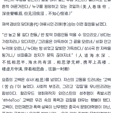
흔적 어른거린다
./
누구를 원망하고 있는 것일까
.(
美人卷珠帘
，
深坐颦蛾眉
,
但见泪痕湿
，
不知心恨谁
.)”
재색 겸비의 당대
(
唐代
)
여류시인 리예
(
李冶
)
는 이런 절창을 남겼다
.
“
산 높고 물 깊다 한들
,/
반 토막 마음인들 막을 수 있으리오
./
바다는
가장자리나 있다지만
,/
그리움은 아득하여 그 끝을 모르네
./
비파 안고
누각에 오르니
,/
누대는 텅 비었고 달빛만 가득하다
./
상사곡 한 자락을
튕기니
,/
비파줄과 창자가 문득 끊어지네
.” (
人道海水深
，
不抵相思半
,
海水尚有涯
，
相思渺无畔
,
携琴上高楼
，
楼虚月华满
,
弹着相思曲
，
弦肠一时断
)
요즘의 고백은 상사
(
相思
)
를 넘었다
.
자신의 고통을 드러내는
‘
고백
(
苦白
)’
이 늘었다
.
사회적 부조리
,
그리고
‘
갑질
’
을 무너뜨리려는
함성이다
.
할리우드 영화제작자 와인스틴의 성추행이 촉발시킨
‘#MeToo’
고백은 우리 속의 폭력과 갑질을 태우는 횃불이 됐다
.
고백이
,
인민재판과 폭력
·
살육이 난무했던 중국식 문화대혁명이 아닌
,