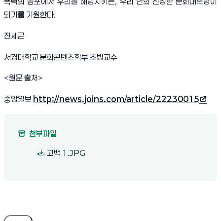
폭력의 공포에서 우리를 해방시키는
,
우리 안의 진정한 문화대혁명이
되기를 기원한다
.
진세근
서경대학교 문화콘텐츠학부 초빙교수
<
원문 출처
>
중앙일보
http://news.joins.com/article/22230015
(새 창 열림)
첨부파일
(새 창 열림)
고백 1.JPG