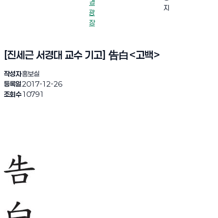
경
지
광
장
[진세근 서경대 교수 기고] 告白<고백>
작성자
홍보실
등록일
2017-12-26
조회수
10791