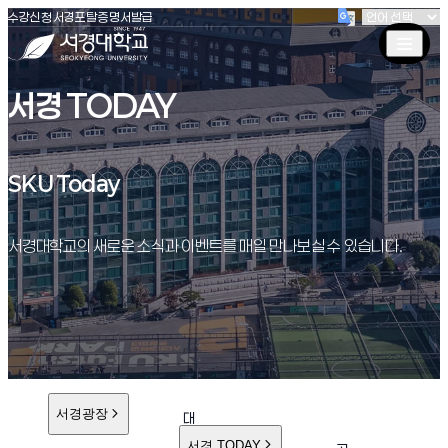
(새창 열림)
(새창 열림)
(새창 열림)
서경대학교
수강신청
서경포탈
증명서발급
서경 TODAY
SKU Today
SKU Today
서경대학교의 새로운 소식과 이벤트를 매일 만나보실 수 있습니다.
서경광장
대
학
서경 TODAY