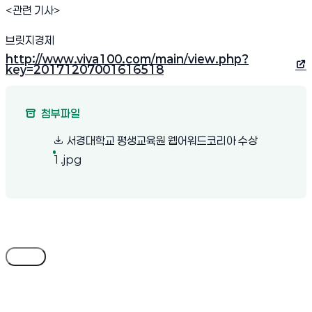
<
관련 기사
>
브릿지경제
http://www.viva100.com/main/view.php?
(새 창 열림)
key=20171207001616518
첨부파일
서경대학교 평생교육원 웹어워드코리아 수상
(새 창 열림)
1.jpg
목록