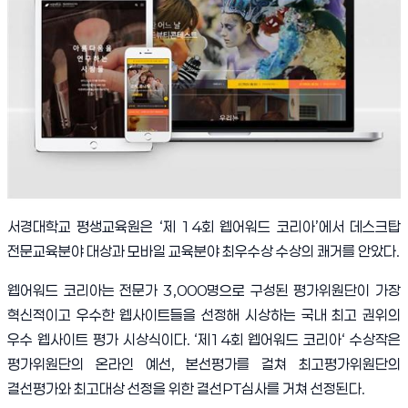
서경대학교 평생교육원은
‘
제
14
회 웹어워드 코리아
’
에서 데스크탑
전문교육분야 대상과 모바일 교육분야 최우수상 수상의 쾌거를 안았다
.
웹어워드 코리아는 전문가
3,000
명으로 구성된 평가위원단이 가장
혁신적이고 우수한 웹사이트들을 선정해 시상하는 국내 최고 권위의
우수 웹사이트 평가 시상식이다
. ‘
제
14
회 웹어워드 코리아
‘
수상작은
평가위원단의 온라인 예선
,
본선평가를 걸쳐 최고평가위원단의
결선평가와 최고대상 선정을 위한 결선
PT
심사를 거쳐 선정된다
.