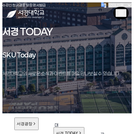
(새창 열림)
(새창 열림)
(새창 열림)
서경대학교
수강신청
서경포탈
증명서발급
서경 TODAY
SKU Today
SKU Today
서경대학교의 새로운 소식과 이벤트를 매일 만나보실 수 있습니다.
서경광장
대
학
서경 TODAY