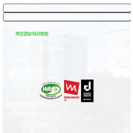
주요기관
주요서비스
개인정보처리방침
이메일무단수집거
부
(새 창 열림)
대학정보공시
유튜브 새
인스
02713 서울시 성북구 서경로 124 (정릉동 16-1)
대표 전화번호
02-940-7114