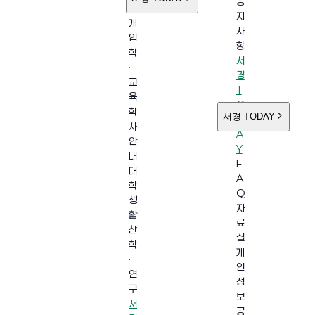
공
소
지
개
사
입
항
학
서
·
경
교
T
육
O
학
서경 TODAY
D
사
A
안
Y
내
F
대
A
학
Q
생
자
활
료
산
실
학
개
·
인
연
정
구
보
서
공