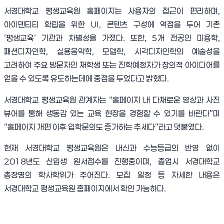
서경대학교 평생교육원 홈페이지는 사용자의 접근이 편리하며
,
아이덴티티 확립을 위한
UI,
콘텐츠 구성에 역점을 두어 기존
‘
평생교육
’
기관과 차별성을 가졌다
.
또한
, 5
개 전공인 미용학
,
패션디자인학
,
실용음악학
,
모델학
,
시각디자인학의 예술성을
고려하여 주요 방문자인 재학생 또는 진학예정자가 창의적 아이디어를
얻을 수 있도록 유도하는데에 중점을 두었다고 밝혔다
.
서경대학교 평생교육원 관계자는
“
홈페이지 내 다채로운 영상과 사진
뷰어를 통해 생동감 있는 교육 현장을 경험할 수 있기를 바란다
”
며
“
홈페이지 개편 이후 입학문의도 증가하는 추세다
”
라고 덧붙였다
.
현재 서경대학교 평생교육원은 내신과 수능등급의 반영 없이
2018
년도 신입생 원서접수를 진행중이며
,
졸업시 서경대학교
총장명의 학사학위가 주어진다
.
모집 일정 등 자세한 내용은
서경대학교 평생교육원 홈페이지에서 확인 가능하다
.