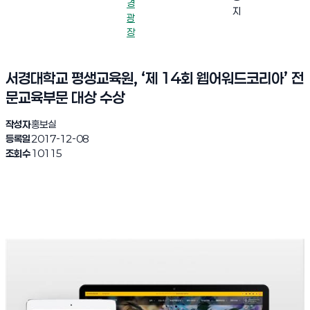
경
지
광
장
서경대학교 평생교육원, ‘제 14회 웹어워드코리아’ 전
문교육부문 대상 수상
작성자
홍보실
등록일
2017-12-08
조회수
10115