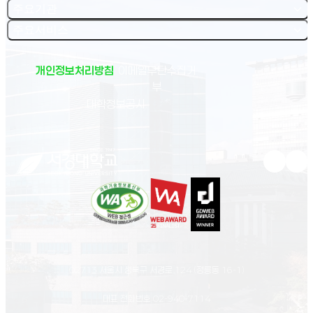
주요기관
주요서비스
개인정보처리방침
이메일무단수집거
부
(새 창 열림)
대학정보공시
유튜브 새
인스
02713 서울시 성북구 서경로 124 (정릉동 16-1)
대표 전화번호
02-940-7114