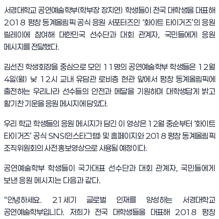
서경대학교 공연예술학부
(
학부장 장지연
)
학생들이 전국 대학생을 대표해
2018
평창 동계올림픽 공식 응원 서포터즈인
‘
화이트 타이거즈
’
의 응원
릴레이에 참여해 대한민국 선수단과 대회 관계자
,
국민들에게 응원
메시지를 전달했다
.
김선진 학생회장을 중심으로 모인
11
명의 공연예술학부 학생들은
12
월
4
일
(
월
)
낮
12
시 교내 유담관 로비층 현관 앞에서 평창 동계올림픽에
출전하는 우리나라 선수들의 안전과 메달을 기원하며 대학생답게 밝고
활기찬 기운을 응원 메시지에 담았다
.
우리 학교 학생들의 응원 메시지가 담긴 이
영상은
12
월 중순부터
‘
화이트
타이거즈
’
공식
SNS(
인스타그램
)
및 홈페이지와
2018
평창 동계올림픽
조직위원회의 사전 홍보영상으로 사용될 예정이다
.
공연예술학부 학생들이 국가대표 선수단과 대회 관계자
,
국민들에게
보낸 응원 메시지는 다음과 같다
.
“
안녕하세요
. 21
세기 글로벌 인재를 양성하는 서경대학교
공연예술학부입니다
.
저희가 전국 대학생들을 대표해
2018
평창