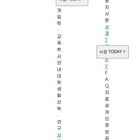
공
소
지
개
사
입
항
학
서
·
경
교
T
육
O
학
서경 TODAY
D
사
A
안
Y
내
F
대
A
학
Q
생
자
활
료
산
실
학
개
·
인
연
정
구
보
서
공