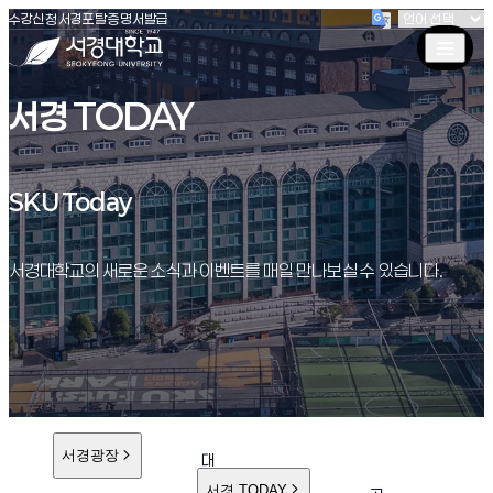
(새창 열림)
(새창 열림)
(새창 열림)
서경대학교
수강신청
서경포탈
증명서발급
서경 TODAY
SKU Today
SKU Today
서경대학교의 새로운 소식과 이벤트를 매일 만나보실 수 있습니다.
서경광장
대
학
서경 TODAY