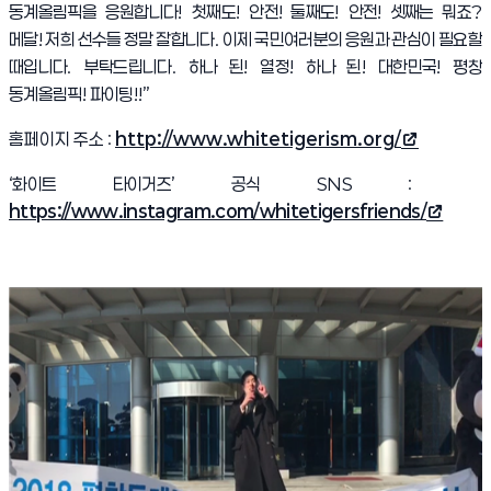
동계올림픽을 응원합니다
!
첫째도
!
안전! 둘째도
!
안전! 셋째는 뭐죠
?
메달!
저희 선수들 정말 잘합니다
.
이제 국민여러분의 응원과 관심이 필요할
때입니다
.
부탁드립니다
.
하나 된
!
열정
!
하나 된
!
대한민국
!
평창
동계올림픽
!
파이팅
!
!”
홈페이지 주소
:
http://www.whitetigerism.org/
(새 창 열림)
‘
화이트 타이거즈
’
공식
SNS :
https://www.instagram.com/whitetigersfriends/
(새 창 열림)