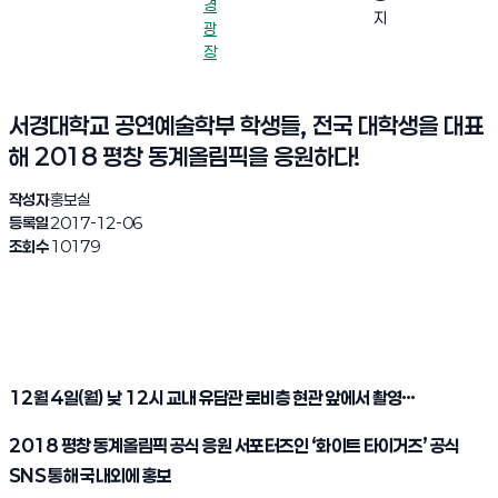
경
지
광
장
서경대학교 공연예술학부 학생들, 전국 대학생을 대표
해 2018 평창 동계올림픽을 응원하다!
작성자
홍보실
등록일
2017-12-06
조회수
10179
12
월
4
일
(
월
)
낮
12
시 교내 유담관 로비층 현관 앞에서 촬영
…
2018
평창 동계올림픽 공식 응원 서포터즈인
‘
화이트 타이거즈
’
공식
SNS
통해 국내외에 홍보