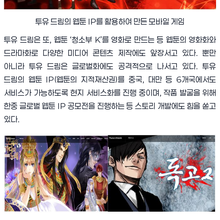
투유 드림의 웹툰
IP
를 활용하여 만든 모바일 게임
투유 드림은 또
,
웹툰
‘
청소부
K’
를 영화로 만드는 등 웹툰의 영화화와
드라마화로 다양한 미디어 콘텐츠 제작에도 앞장서고 있다
.
뿐만
아니라 투유 드림은 글로벌화에도 공격적으로 나서고 있다
.
투유
드림의 웹툰
IP(
웹툰의 지적재산권
)
를 중국
,
대만 등
6
개국에서도
서비스가 가능하도록 현지 서비스화를 진행 중이며
,
작품 발굴을 위해
한중 글로벌 웹툰
IP
공모전을 진행하는 등 스토리 개발에도 힘을 쏟고
있다
.