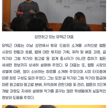
강연하고 있는 유택근 대표
유택근 대표는 이날 강연에서 투유 드림의 소개를 시작으로 웹툰
시장의 현황과 흐름
,
웹에 대한 투자와 기획
,
제작 및 배포 과정
,
글
작가와 그림 작가의 원고료 등 업계 종사자가 아니면 접하기 힘든
세세한 정보까지 상세히 설명해 주었다
.
유 대표는 또
,
웹툰 시장의
성별에 따른
,
많이 소비하는 장르를 소개해 주었으며 시장 타깃층에
따른 장르 구성도 알려 주었다
.
그는 또한 글 작가와 그림 작가의 등급에
따른 원고료와 원고료 분배
,
저작권에 관한 대응 및 관리
,
웹툰의
3
단계
개발 과정도 자세히 설명해 작가를 꿈꾸는 많은 학생들에게 실질적인
정보와 도움을 주었다
.