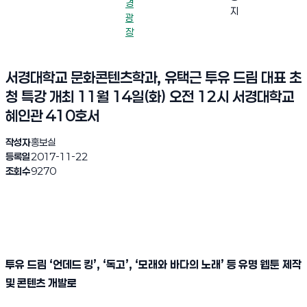
경
지
광
장
서경대학교 문화콘텐츠학과, 유택근 투유 드림 대표 초
청 특강 개최 11월 14일(화) 오전 12시 서경대학교
혜인관 410호서
작성자
홍보실
등록일
2017-11-22
조회수
9270
투유 드림
‘
언데드 킹
’, ‘
독고
’, ‘
모래와 바다의 노래
’
등 유명 웹툰 제작
및 콘텐츠 개발로