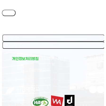
목록
주요기관
주요서비스
개인정보처리방침
이메일무단수집거
부
(새 창 열림)
대학정보공시
유튜브 새
인스