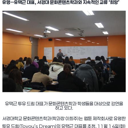
유명
…
유택근 대표
,
서경대 문화콘텐츠학과와 지속적인 교류
‘
희망
’
유택근 투유 드림 대표가 문화콘텐츠학과 학생들을 대상으로 강연을
하고 있다
.
서경대학교 문화콘텐츠학과
(
학과장 이희주
)
는 웹툰 제작회사로 유명한
투유 드림
(Toyou’s Dream)
의 유택근 대표를 초청
, 11
월
14
일
(
화
)