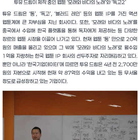
투유 드림이 제작 중인 웹툰 ‘모래와 바다의 노래’와 ‘독고2’
튜유 드림은
‘
통
’, ‘
독고
’, ‘
블러드 레인
’
등의 웹툰
IP
를 가진 액션
웹툰계에 큰 자부심을 지닌 회사이다
.
또한
, ‘
모래와 바다의 노래
’
를
중국에서 수입해 한국 플랫폼을 통해 독자에게 제공하는 등 다양한
장르의 웹툰 시장을 이끌어 나가고 있다
.
현재 웹툰
‘
통
’
만으로
20
억
원의 매출을 올리고 있으며 그 밖에
‘
모래와 바다의 노래
’
로 월수입
1
억을 자랑하는 한국 웹툰
IP
회사의 선두주자로 자리매김하고 있다
.
뿐만 아니라
‘
한국기업데이터
’
에 따르면 투유 드림은
4
년 전
2,700
만
원의 자본으로 시작해 현재 약
87
억의 수익을 내고 있는 등 무서울
정도로 급성장하고 있는 기업이다
.