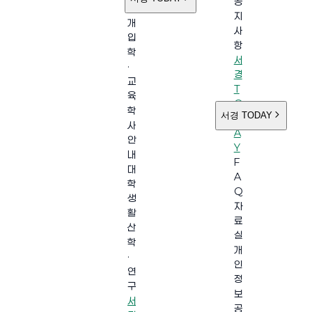
공
소
지
개
사
입
항
학
서
·
경
교
T
육
O
학
서경 TODAY
D
사
A
안
Y
내
F
대
A
학
Q
생
자
활
료
산
실
학
개
·
인
연
정
구
보
서
공