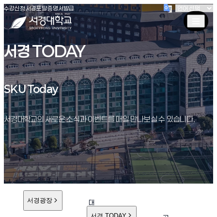
(새창 열림)
(새창 열림)
(새창 열림)
서경대학교
수강신청
서경포탈
증명서발급
서경 TODAY
SKU Today
SKU Today
서경대학교의 새로운 소식과 이벤트를 매일 만나보실 수 있습니다.
서경광장
대
학
서경 TODAY