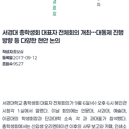
경
지
광
장
서경대 총학생회 대표자 전체회의 개최···대동제 진행
방향 등 다양한 현안 논의
작성자
홍보실
등록일
2017-09-12
조회수
9527
서경대학교 총학생회 대표자 전체회의가
9
월
6
일
(
수
)
오후
6
시 혜인관
시청각
1
실에서 열렸다
.
이날 회의에는 인문대
,
사과대
,
예술대
,
이공대의 학생회장과 단과대학 소속 각 과 과대표가 참석했다
.
총학생회에서는 신입생 오리엔테이션 이후의 사무 보고와 카페
,
인쇄소