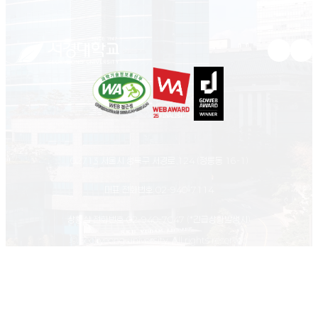
유튜브 새
인스
02713 서울시 성북구 서경로 124 (정릉동 16-1)
대표 전화번호
02-940-7114
상황실 전화번호
02-940-7047
(*긴급상황발생시)
© Seokyeong university. All rights reserved