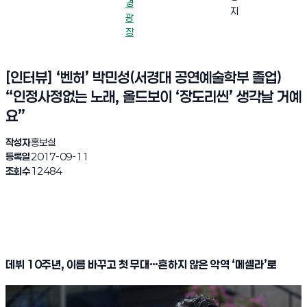
경
지
광
장
[인터뷰] ‘벤허’ 박민성(서경대 공연예술학부 졸업)
“인정사정없는 노래, 올드보이 ‘장도리씬’ 생각날 거예
요”
작성자
홍보실
등록일
2017-09-11
조회수
12484
데뷔
10
주년
,
이름 바꾸고 첫 무대
…
흔하지 않은 악역
‘
메셀라
’
로