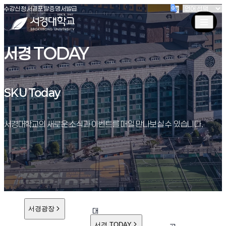
(새창 열림)
(새창 열림)
(새창 열림)
서경대학교
수강신청
서경포탈
증명서발급
서경 TODAY
SKU Today
SKU Today
서경대학교의 새로운 소식과 이벤트를 매일 만나보실 수 있습니다.
서경광장
대
학
서경 TODAY