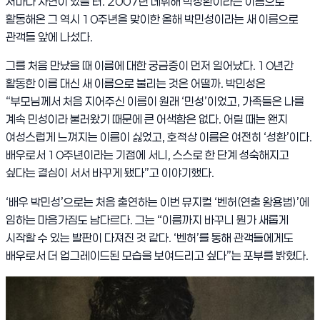
저마다 사연이 있을 터
. 2007
년 데뷔해 박성환이라는 이름으로
활동해온 그 역시
10
주년을 맞이한 올해 박민성이라는 새 이름으로
관객들 앞에 나섰다
.
그를 처음 만났을 때 이름에 대한 궁금증이 먼저 일어났다
. 10
년간
활동한 이름 대신 새 이름으로 불리는 것은 어떨까
.
박민성은
“
부모님께서 처음 지어주신 이름이 원래
‘
민성
’
이었고
,
가족들은 나를
계속 민성이라 불러왔기 때문에 큰 어색함은 없다
.
어릴 때는 왠지
여성스럽게 느껴지는 이름이 싫었고
,
호적상 이름은 여전히
‘
성환
’
이다
.
배우로서
10
주년이라는 기점에 서니
,
스스로 한 단계 성숙해지고
싶다는 결심이 서서 바꾸게 됐다
”
고 이야기했다
.
‘
배우 박민성
’
으로는 처음 출연하는 이번 뮤지컬
‘
벤허
(
연출 왕용범
)’
에
임하는 마음가짐도 남다르다
.
그는
“
이름까지 바꾸니 뭔가 새롭게
시작할 수 있는 발판이 다져진 것 같다
. ‘
벤허
’
를 통해 관객들에게도
배우로서 더 업그레이드된 모습을 보여드리고 싶다
”
는 포부를 밝혔다
.