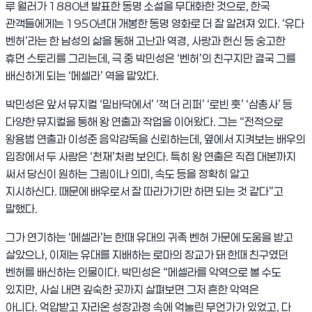
루 월러가
1880
년 발표한 동명 소설을 무대화한 것으로
,
한국
관객들에게는
1950
년대 개봉한 동명 영화로 더 잘 알려져 있다
. ‘
유다
벤허
’
라는 한 남성의 삶을 통해 고난과 역경
,
사랑과 헌신 등 숭고한
휴먼 스토리를 그리는데
,
극 중 박민성은
‘
벤허
’
의 친구지만 결국 그를
배신하게 되는
‘
메셀라
’
역을 맡았다
.
박민성은 앞서 뮤지컬
‘
밑바닥에서
’ ‘
잭 더 리퍼
’ ‘
로빈 훗
’ ‘
삼총사
’
등
다양한 뮤지컬을 통해 왕 연출과 작업을 이어왔다
.
그는
“
전적으로
왕용범 연출과 이성준 음악감독을 신뢰하는데
,
옆에서 지켜보는 배우의
입장에서 두 사람은
‘
천재
’
처럼 보인다
.
특히 왕 연출은 직접 대본까지
써서 당신이 원하는 그림이나 의미
,
속도 등을 정확히 알고
지시하신다
.
때문에 배우로서 잘 따라가기만 하면 되는 것 같다
”
고
말했다
.
그가 연기하는
‘
메셀라
’
는 한때 유대의 귀족 벤허 가문에 도움을 받고
살았으나
,
이제는 유대를 지배하는 로마의 장교가 돼 한때 친구였던
벤허를 배신하는 인물이다
.
박민성은
“
메셀라를 악역으로 볼 수도
있지만
,
사실 내면 깊숙한 곳까지 살펴보면 그저 흔한 악역은
아니다
.
억압받고 자라온 성장과정 속에 억눌린 무언가가 있었고
,
다