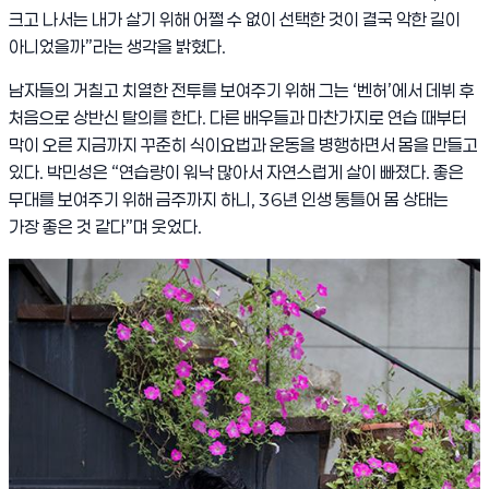
크고 나서는 내가 살기 위해 어쩔 수 없이 선택한 것이 결국 악한 길이
아니었을까
”
라는 생각을 밝혔다
.
남
자들의 거칠고 치열한 전투를 보여
주기 위해 그는
‘
벤허
’
에서 데뷔 후
처음으로 상반신 탈의를 한다
.
다른 배우들과 마찬가지로 연습 때부터
막이 오른 지금까지 꾸준히 식이요법과 운동을 병행하면서 몸을 만들고
있다
.
박민성은
“
연습량이 워낙 많아서 자연스럽게 살이 빠졌다
.
좋은
무대를 보여주기 위해 금주까지 하니
, 36
년 인생 통틀어 몸 상태는
가장 좋은 것 같다
”
며
웃었다
.