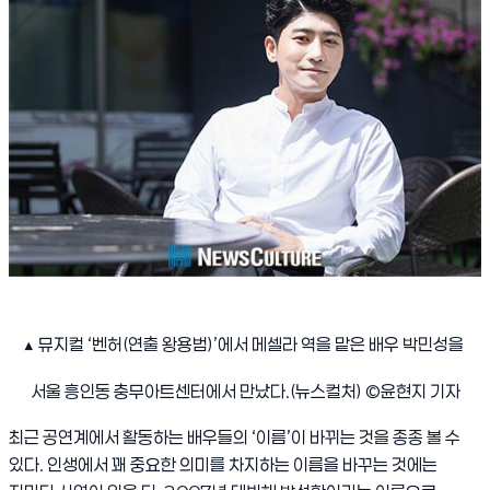
▲
뮤지컬
‘
벤허
(
연출 왕용범
)’
에서 메셀라 역을 맡은 배우 박민성을
서울 흥인동 충무아트센터에서 만났다
.(
뉴스컬처
) ©
윤현지 기자
최근 공연계에서 활동하는 배우들의
‘
이름
’
이 바뀌는 것을 종종 볼 수
있다
.
인생에서 꽤 중요한 의미를 차지하는 이름을 바꾸는 것에는