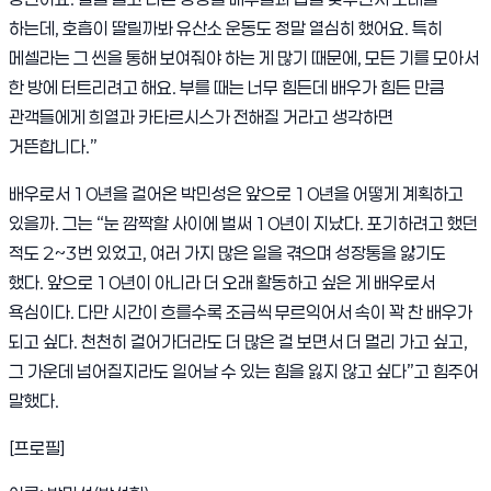
하는데
,
호흡이 딸릴까봐 유산소 운동도 정말 열심히 했어요
.
특히
메셀라는 그 씬을 통해 보여줘야 하는 게 많기 때문에
,
모든 기를 모아서
한 방에 터트리려고 해요
.
부를 때는 너무 힘든데 배우가 힘든 만큼
관객들에게 희열과 카타르시스가 전해질 거라고 생각하면
거뜬합니다
.”
배우로서
10
년을 걸어온 박민성은 앞으로
10
년을 어떻게 계획하고
있을까
.
그는
“
눈 깜짝할 사이에 벌써
10
년이 지났다
.
포기하려고 했던
적도
2~3
번 있었고
,
여러 가지 많은 일을 겪으며 성장통을 앓기도
했다
.
앞으로
10
년이 아니라 더 오래 활동하고 싶은 게 배우로서
욕심이다
.
다만 시간이 흐를수록 조금씩 무르익어서 속이 꽉 찬 배우가
되고 싶다
.
천천히 걸어가더라도 더 많은 걸 보면서 더 멀리 가고 싶고
,
그 가운데 넘어질지라도 일어날 수 있는 힘을 잃지 않고 싶다
”
고 힘주어
말했다
.
[
프로필
]