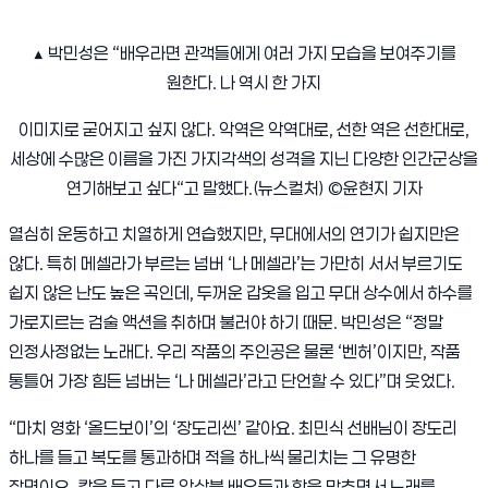
▲
박민성은
“
배우라면 관객들에게 여러 가지 모습을 보여주기를
원한다
.
나 역시 한 가지
이미지로 굳어지고 싶지 않다
.
악역은 악역대로
,
선한 역은 선한대로
,
세상에 수많은 이름을 가진 가지각색의 성격을 지닌 다양한 인간군상을
연기해보고 싶다
“
고 말했다
.(
뉴스컬처
) ©
윤현지 기자
열심히 운동하고 치열하게 연습했지만
,
무대에서의 연기가 쉽지만은
않다
.
특히 메셀라가 부르는 넘버
‘
나 메셀라
’
는 가만히 서서 부르기도
쉽지 않은 난도 높은 곡인데
,
두꺼운 갑옷을 입고 무대 상수에서 하수를
가로지르는 검술 액션을 취하며 불러야 하기 때문
.
박민성은
“
정말
인정사정없는 노래다
.
우리 작품의 주인공은 물론
‘
벤허
’
이지만
,
작품
통틀어 가장 힘든 넘버는
‘
나 메셀라
’
라고 단언할 수 있다
”
며 웃었다
.
“
마치 영화
‘
올드보이
’
의
‘
장도리씬
’
같아요
.
최민식 선배님이 장도리
하나를 들고 복도를 통과하며 적을 하나씩 물리치는 그 유명한
장면이요
.
칼을 들고 다른 앙상블 배우들과 합을 맞추면서 노래를