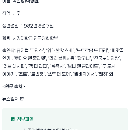
이름
:
박민성
(
박성환
)
직업
:
배우
생년월일
: 1982
년
8
월
7
일
학력
:
서경대학교 연극영화학부
출연작
:
뮤지컬
‘
그리스
’, ‘
위대한 캣츠비
’, ‘
노트르담 드 파리
’, ‘
피맛골
연가
’, ‘
로미오 앤 줄리엣
’, ‘
라 레볼뤼시옹
’ ‘
달고나
’, ‘
전국노래자랑
’,
‘
러브 레시피
’, ‘
잭 더 리퍼
’, ‘
삼총사
’, ‘
보니 앤 클라이드
’, ‘
두 도시
이야기
’, ‘
조로
’, ‘
로빈훗
’, ‘
쓰루 더 도어
’, ‘
밑바닥에서
’, ‘
벤허
’
외
<원문 출처
>
뉴스컬처
(새 창 열림)
첨부파일