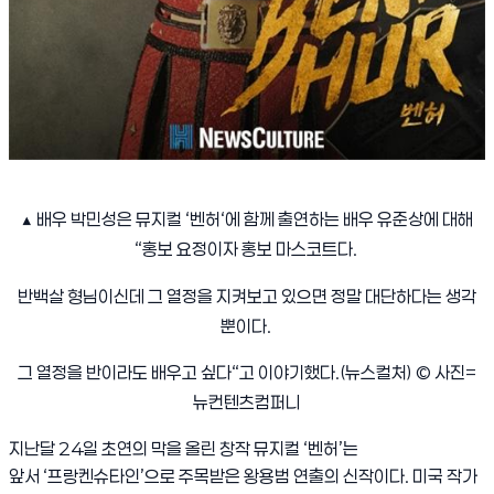
▲
배우 박민성은 뮤지컬
‘
벤허
‘
에 함께 출연하는 배우 유준상에 대해
“
홍보 요정이자 홍보 마스코트다
.
반백살 형님이신데 그 열정을 지켜보고 있으면 정말 대단하다는 생각
뿐이다
.
그 열정을 반이라도 배우고 싶다
“
고 이야기했다
.(
뉴스컬처
) ©
사진
=
뉴컨텐츠컴퍼니
지난달
24
일 초연의 막을 올린 창작 뮤지컬
‘
벤허
’
는
앞서
‘
프랑켄슈타인
’
으로 주목받은 왕용범 연출의 신작이다
.
미국 작가