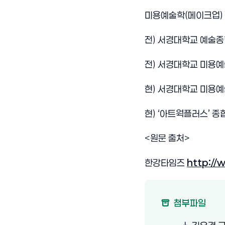
미용예술학
(
메이크업
)
전
)
서경대학교 예술종
전
)
서경대학교 미용예
현
)
서경대학교 미용예
현
) ‘
아트웍플러스
’
종
<
원문 출처
>
한강타임즈
http://
(새 창 열림
첨부파일