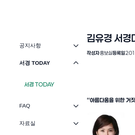
김유경 서경대
공지사항
작성자
홍보실
등록일
201
서경 TODAY
서경 TODAY
“
아름다움을 위한 거짓
FAQ
자료실