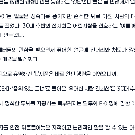
 볼륨 빵빵한 성형미인을 통칭하는
‘
강남언니
’
들은 급 민망해져 
송이
’
는 얼굴은 성숙미를 풍기지만 순수한 뇌를 가진 사람의 
를 끌었다
. 30
대 후반의 전지현은 어린사람을 선호하는
‘
여돌
’
게 만들었다
.
세터들의 관심을 받으면서 퓨어한 얼굴에 긴머리와 채도가 강
 매력을 발산했다
.
틱으로 유명해진
‘L’
재품은 바로 완판 행렬을 이였으니까
.
드라마
‘
품위 있는 그녀
’
로 돌아온
‘
우아한 사람 김희선
’
은
30
대 
서 명석한 두뇌를 자랑하는 똑부러지는 말투와 타이밍에 강한 
지를 완전 뒤흔들어놓은 지적이고 논리적인 말을 할 수 있는 