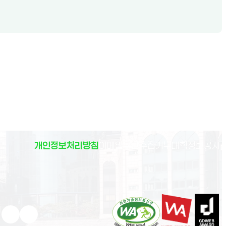
(
개인정보처리방침
이메일무단수집거부
대학정보공시
)
유튜브 새 창으로 열림
인스타그램 새 창으로 열림