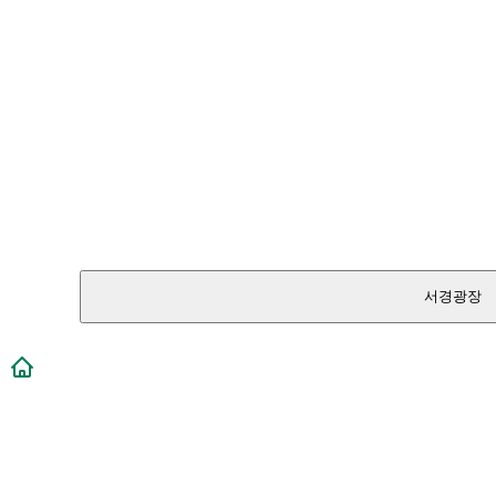
서경광장
메인페이지로 이동