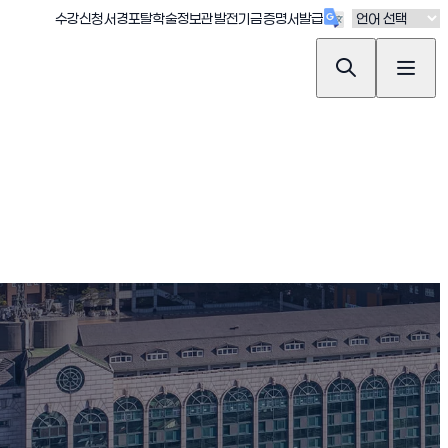
(새창 열림)
(새창 열림)
(새창 열림)
(새창 열림)
(새창 열림)
수강신청
서경포탈
학술정보관
발전기금
증명서발급