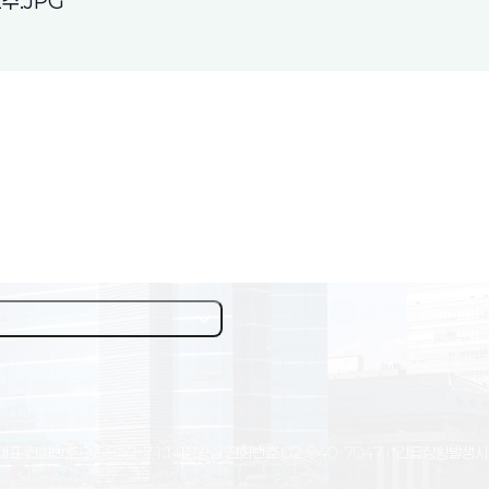
(새 창 열림)
수.JPG
대표 전화번호
02-940-7114
상황실 전화번호
02-940-7047
(*긴급상황발생시