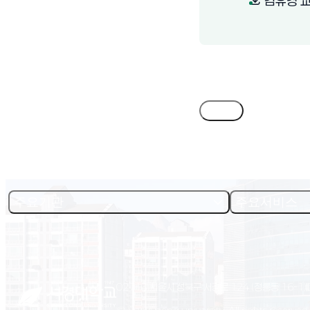
김유경 교
목록
주요기관
주요서비스
02713 서울시 성북구 서경로 124 (정릉동 16-1)