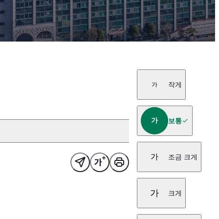
작게
가
가
보통
가
조금 크게
가
크게