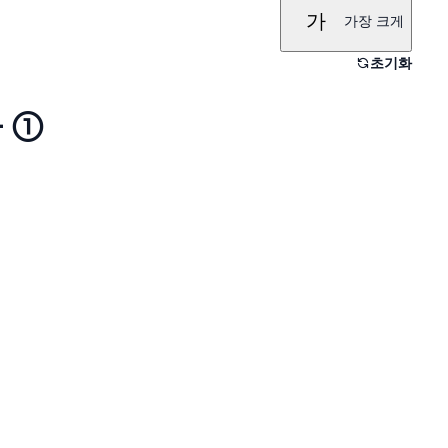
가
가장 크게
초기화
- ①