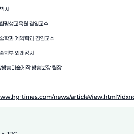
박사
합평생교육원 겸임교수
술학과 계약학과 겸임교수
술학부 외래강사
합방송미술제작 방송분장 팀장
www.hg-times.com/news/articleView.html?idx
)