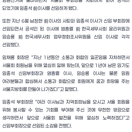
임원선거에 출마하면서 서울회 부회장을 사퇴하게 되어 공석이
되었기에 임종석
前
이사를 선임하게 됐다
.
또한 지난
6
월 남창현
前
이사의 사퇴와 임종석 이사가 신임 부회장에
선임되면서 공석인 된 이사에 염흥렬
前
한국세무사회 윤리위원과
임승룡
前
한국세무사회 업무정화조사위원을 신임 이사로 각각
선임했다
.
임채룡 회장은
“
지난
1
년동안 소통과 화합의 일꾼임을 자처하면서
서울회 회원님을 위해 열심히 일해 왔는데
,
앞으로
1
년여 남은 임기도
임종석 신임부회장과 염흥렬 이사
,
임승룡 이사는 물론 임원
여러분들과 합심해서 소통과 화합으로 회원에게 꿈과 희망을 주는
서울지방회를 만들어 나가겠다
”
고 말했다
.
임종석 부회장은
“
여러 이사님과 지역회장님을 모시고 서울 회원을
위해 봉사할 수 있는 기회를 부여해 주신 것에 무한한 영광으로
생각하면서 앞으로 서울회 발전을 위해 열심히 노력하겠다
”
고
신임부회장으로 선임된 소감을 전했다
.