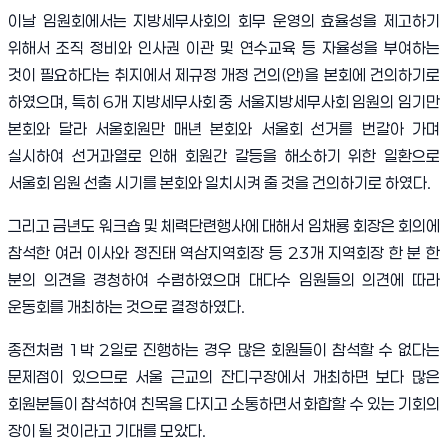
이날 임원회에서는 지방세무사회의 회무 운영의 효율성을 제고하기
위해서 조직 정비와 인사권 이관 및 연수교육 등 자율성을 부여하는
것이 필요하다는 취지에서 제규정 개정 건의
(
안
)
을 본회에 건의하기로
하였으며
,
특히
6
개 지방세무사회 중 서울지방세무사회 임원의 임기만
본회와 달라 서울회원만 매년 본회와 서울회 선거를 번갈아 가며
실시하여 선거과열로 인해 회원간 갈등을 해소하기 위한 일환으로
서울회 임원 선출 시기를 본회와 일치시켜 줄 것을 건의하기로 하였다
.
그리고 금년도 워크숍 및 체력단련행사에 대해서 임채룡 회장은 회의에
참석한 여러 이사와 정진태 역삼지역회장 등
23
개 지역회장 한 분 한
분의 의견을 경청하여 수렴하였으며 대다수 임원들의 의견에 따라
운동회를 개최하는 것으로 결정하였다
.
종전처럼
1
박
2
일로 진행하는 경우 많은 회원들이 참석할 수 없다는
문제점이 있으므로 서울 근교의 잔디구장에서 개최하면 보다 많은
회원분들이 참석하여 친목을 다지고 소통하면서 화합할 수 있는 기회의
장이 될 것이라고 기대를 모았다
.