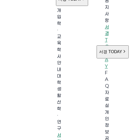
공
소
지
개
사
입
항
학
서
·
경
교
T
육
O
학
서경 TODAY
D
사
A
안
Y
내
F
대
A
학
Q
생
자
활
료
산
실
학
개
·
인
연
정
구
보
서
공