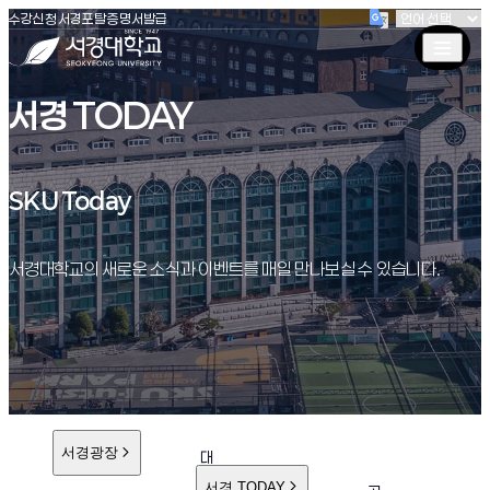
(새창 열림)
(새창 열림)
(새창 열림)
서경대학교
수강신청
서경포탈
증명서발급
서경 TODAY
SKU Today
SKU Today
서경대학교의 새로운 소식과 이벤트를 매일 만나보실 수 있습니다.
서경광장
대
학
서경 TODAY