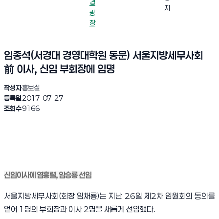
경
지
광
장
임종석(서경대 경영대학원 동문) 서울지방세무사회
前 이사, 신임 부회장에 임명
작성자
홍보실
등록일
2017-07-27
조회수
9166
신임이사에 염흥렬, 임승룡 선임
서울지방세무사회
(
회장 임채룡
)
는 지난
26
일 제
2
차 임원회의 동의를
얻어
1
명의 부회장과 이사
2
명을 새롭게 선임했다
.