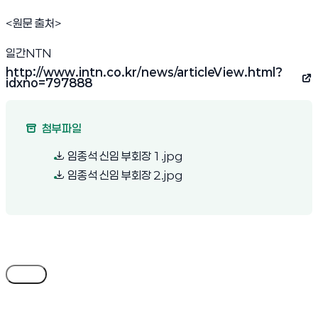
<원문 출처>
일간NTN
http://www.intn.co.kr/news/articleView.html?
(새 창 열림)
idxno=797888
첨부파일
(새 창 열림)
임종석 신임 부회장 1.jpg
(새 창 열림)
임종석 신임 부회장 2.jpg
목록