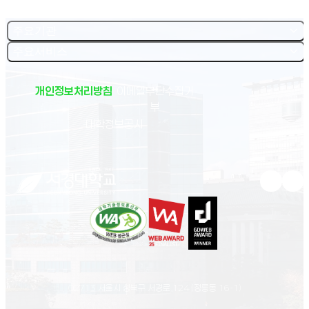
주요기관
주요서비스
개인정보처리방침
이메일무단수집거
부
(새 창 열림)
대학정보공시
유튜브 새
인스
02713 서울시 성북구 서경로 124 (정릉동 16-1)