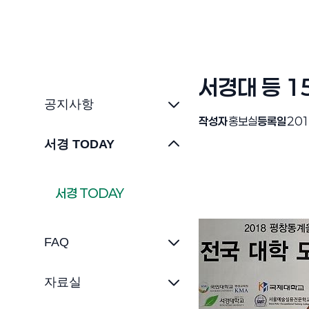
서경대 등 
공지사항
작성자
홍보실
등록일
201
서경 TODAY
서경 TODAY
FAQ
자료실