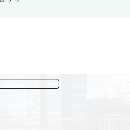
대표 전화번호
02-940-7114
상황실 전화번호
02-940-7047
(*긴급상황발생시