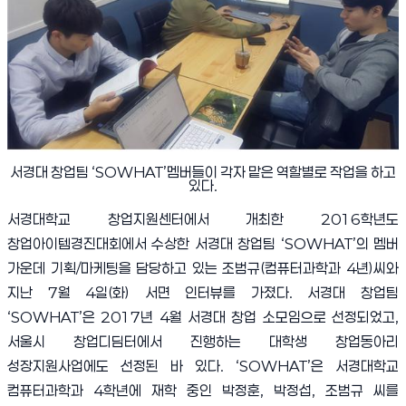
서경대 창업팀
‘SOWHAT’
멤버들이 각자 맡은 역할별로 작업을 하고
있다
.
서경대학교 창업지원센터에서 개최한
2016
학년도
창업아이템경진대회에서 수상한 서경대 창업팀
‘SOWHAT’
의 멤버
가운데 기획
/
마케팅을 담당하고 있는 조범규
(
컴퓨터과학과
4
년
)
씨와
지난
7
월
4
일
(
화
)
서면 인터뷰를 가졌다
.
서경대 창업팀
‘SOWHAT’
은
2017
년
4
월 서경대 창업 소모임으로 선정되었고
,
서울시 창업디딤터에서 진행하는 대학생 창업동아리
성장지원사업에도 선정된 바 있다
. ‘SOWHAT’
은 서경대학교
컴퓨터과학과
4
학년에 재학 중인 박정훈
,
박정섭
,
조범규 씨를