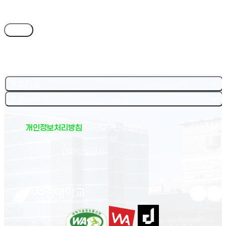
목록
주요기관
주요서비스
개인정보처리방침
이메일무단수집거
부
(새 창 열림)
대학정보공시
유튜브 새
인스