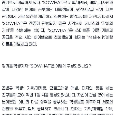
중심으로 이루어져 있다
. ‘SOWHAT’
은 기획
/
마케팅
,
개발
,
디자인과
같이 다양한 분야를 공부하는 대학생들이 모임으로써 각기 다른
관점에서 서로 의견을 개진하고 소통하는 협업과정을 거친다
.
따라서
‘SOWHAT’
은 전공에 편협되지 않은 시각으로 서비스와
‘
같이의
가치
’
를 창출하는 팀이다
. ‘SOWHAT’
은 스마트폰 어플 개발과
공급을 주요 사업 아이템으로 선정했으며 현재는
‘Make it’
이란
어플을 개발하고 있다
.
장겨울 학생기자
: ‘SOWHAT’
은 어떻게 구성되었나요
?
조범규 학생
:
기획
/
마케팅
,
프로그래밍 개발
,
디자인 등을 하는
친구들이 모여 작년
1
월 처음 결성되었습니다
.
자신이 관심 있어 하는
분야뿐만 아니라 다른 영역을 공부하는 학생들로 이루어져 서로의
관점을 배우고 함께 공유하고 있습니다
.
현재는 기획
/
마케팅
1
명
,