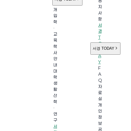
공
소
지
개
사
입
항
학
서
·
경
교
T
육
O
학
서경 TODAY
D
사
A
안
Y
내
F
대
A
학
Q
생
자
활
료
산
실
학
개
·
인
연
정
구
보
서
공