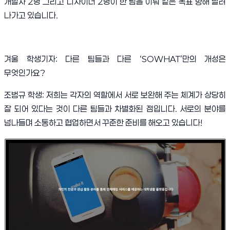
개발자
2
명 그리고 디자이너
2
명이 한 팀을 이뤄 같은 목표 향해 달려
나가고 있습니다
.
겨울 학생기자
:
다른 팀들과 다른
‘SOWHAT’
만의 개성은
무엇인가요
?
조범규 학생
:
저희는 각자의 역할에서 서로 보완해 주는 체계가 상당히
잘 되어 있다는 것이
다른 팀들과 차별화된 점입니다
.
서로의 분야를
넘나들며 소통하고 협업하면서 꾸준한 준비를 해오고 있습니다
!