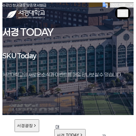
(새창 열림)
(새창 열림)
(새창 열림)
서경대학교
수강신청
서경포탈
증명서발급
서경 TODAY
SKU Today
SKU Today
서경대학교의 새로운 소식과 이벤트를 매일 만나보실 수 있습니다.
서경광장
대
학
서경 TODAY