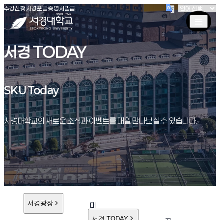
(새창 열림)
(새창 열림)
(새창 열림)
서경대학교
수강신청
서경포탈
증명서발급
서경 TODAY
SKU Today
SKU Today
서경대학교의 새로운 소식과 이벤트를 매일 만나보실 수 있습니다.
서경광장
대
학
서경 TODAY