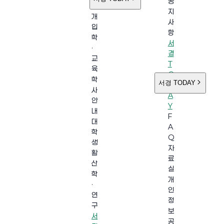
공
소
지
개
사
입
항
학
서
·
경
교
T
육
O
학
서경 TODAY
D
사
A
안
Y
내
F
대
A
학
Q
생
자
활
료
산
실
학
개
·
인
연
정
구
보
서
공