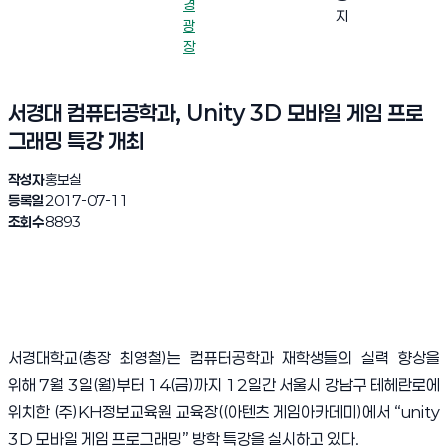
경
지
광
장
서경대 컴퓨터공학과, Unity 3D 모바일 게임 프로
그래밍 특강 개최
작성자
홍보실
등록일
2017-07-11
조회수
8893
서경대학교
(
총장 최영철
)
는 컴퓨터공학과 재학생들의 실력 향상을
위해
7
월
3
일
(
월
)
부터
14(
금
)
까지
12
일간 서울시 강남구 테헤란로에
위치한
(
주
)KH
정보교육원 교육장
((
아텐츠 게임아카데미
)
에서
“unity
3D
모바일 게임 프로그래밍
”
방학 특강을 실시하고 있다
.