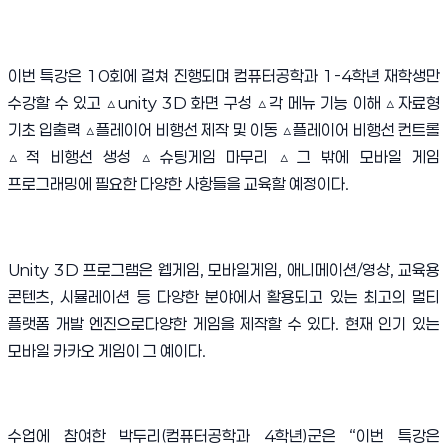
이번 특강은
10
회에 걸쳐 진행되며 컴퓨터공학과
1-4
학년 재학생만
수강할 수 있고
△
unity 3D
화면 구성
△
각 메뉴 기능 이해
△
자료형
기초 입출력
△
플레이어 비행선 제작 및 이동
△
플레이어 비행선 컨트롤
△
적 비행선 생성
△
슈팅게임 마무리
△
그 밖에 모바일 게임
프로그래밍
에 필요한 다양한 사항들을 교육할 예정이다
.
Unity 3D
프로그램은
웹게임
,
모바일게임
,
애니메이션
/
영상
,
교육용
콘텐츠
,
시뮬레이션 등 다양한 분야에서 활용되고 있는 최고의 멀티
플랫폼 개발 엔진으로
다양한 게임을 제작할 수 있다
.
현재 인기 있는
모바일 카카오 게임이 그 예이다
.
수업에 참여한 박두리
(
컴퓨터공학과
4
학년
)
군은
“
이번 특강은