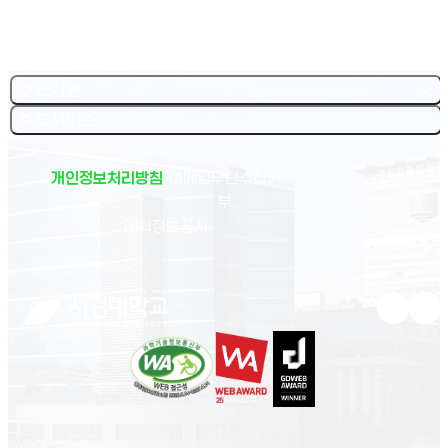
주요기관
주요서비스
개인정보처리방침
이메일무단수집거
부
(새 창 열림)
대학정보공시
유튜브 새
인스