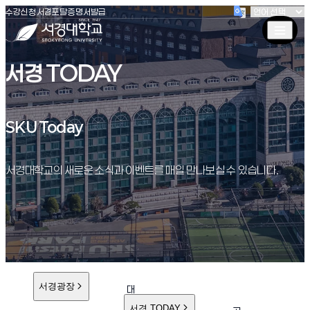
(새창 열림)
(새창 열림)
(새창 열림)
서경대학교
수강신청
서경포탈
증명서발급
서경 TODAY
SKU Today
SKU Today
서경대학교의 새로운 소식과 이벤트를 매일 만나보실 수 있습니다.
서경광장
대
학
서경 TODAY