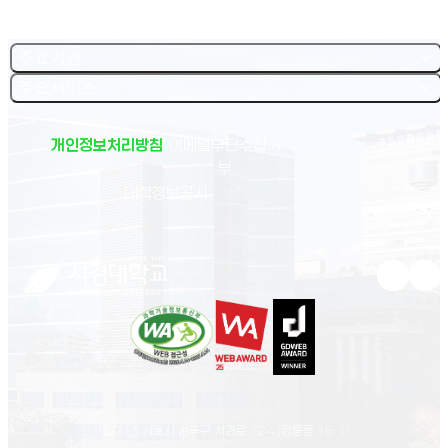
주요기관
주요서비스
개인정보처리방침
이메일무단수집거
부
(새 창 열림)
대학정보공시
유튜브 새
인스
02713 서울시 성북구 서경로 124 (정릉동 16-1)