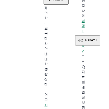
공
소
지
개
사
입
항
학
서
·
경
교
T
육
O
학
서경 TODAY
D
사
A
안
Y
내
F
대
A
학
Q
생
자
활
료
산
실
학
개
·
인
연
정
구
보
서
공