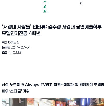
경
지
광
장
‘서경대 사람들’ 인터뷰: 김주경 서경대 공연예술학부
모델연기전공 4학년
작성자
홍보실
등록일
2017-07-04
조회수
10333
삼성 노트북
9 Always TV
광고 촬영
…
학업과 일 병행하며 모델과
배우
‘
스타 꿈
’
키워