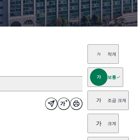
작게
가
가
보통
가
조금 크게
가
크게