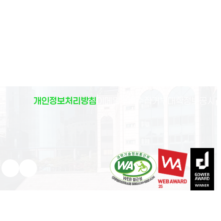
(
개인정보처리방침
이메일무단수집거부
대학정보공시
)
유튜브 새 창으로 열림
인스타그램 새 창으로 열림