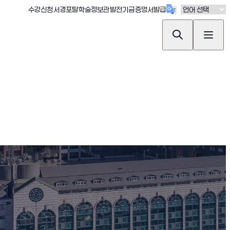
(새창 열림)
(새창 열림)
(새창 열림)
(새창 열림)
(새창 열림)
수강신청
서경포탈
학술정보관
발전기금
증명서발급