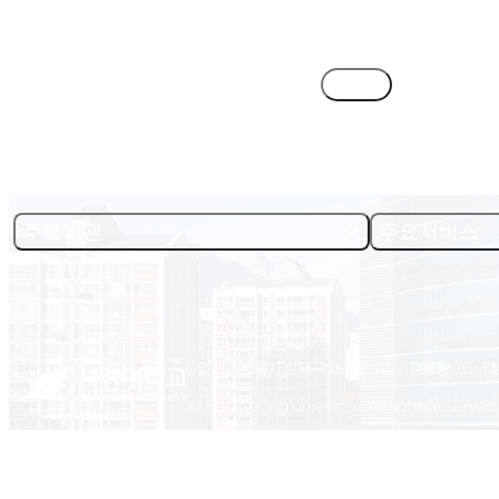
목록
주요기관
주요서비스
02713 서울시 성북구 서경로 124 (정릉동 16-1)
© Seokyeong university. All rights reserved