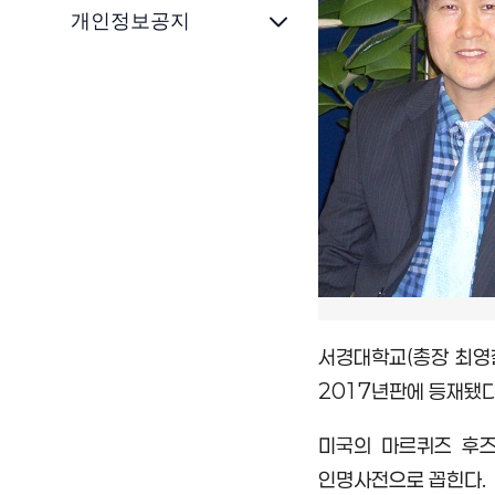
개인정보공지
서경대학교
(
총장 최영
2017
년판에 등재됐
미국의 마르퀴즈 후
인명사전으로 꼽힌다
.