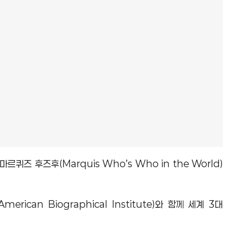
 마르퀴즈 후즈후
(Marquis Who’s Who in the World)
American Biographical Institute)
와 함께 세계
3
대