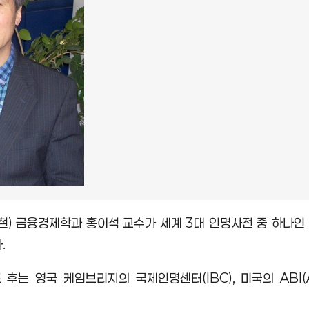
철
)
금융경제학과 홍이석 교수가 세계
3
대 인명사전 중 하나인
다
.
즈 후는 영국 케임브리지의 국제인명센터
(IBC),
미국의
ABI(