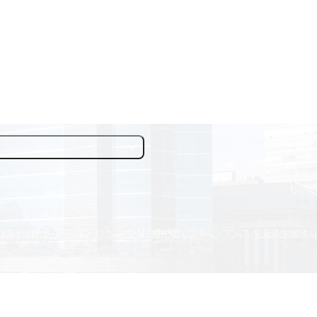
대표 전화번호
02-940-7114
상황실 전화번호
02-940-7047
(*긴급상황발생시