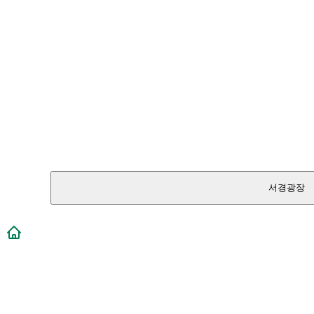
서경광장
메인페이지로 이동