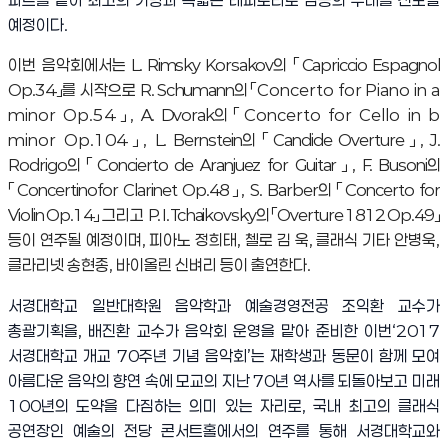
예정이다
.
이번 음악회에서는
L. Rimsky Korsakov
의
「
Capriccio Espagnol
Op.34
」
를 시작으로
R. Schumann
의
「
Concerto for Piano in a
minor Op.54
」
,
A. Dvorak
의
「
Concerto for Cello in b
minor Op.104
」
,
L. Bernstein
의
「
Ca
n
dide Overture
」
, J.
Rodrigo
의
「
Concierto de Aranjuez
for Guitar
」
, F. Busoni
의
「
Concert
ino
for Clarinet Op.4
8
」
, S. Barber
의
「
Concerto for
Violin Op.14
」
그리고
P. I. Tchaikovsky
의
「
Overture 1812 Op.49
」
등이
연주될 예정이며
,
피아노 정희태
,
첼로 김 욱
,
클래식 기타 안병욱
,
클라리넷 송현종
,
바이올린 신벼리 등이 출연한다
.
서경대학교 일반대학원 음악학과 예술경영전공 조익환 교수가
총괄기획을
,
배진환 교수가 음악회 운영을 맡아 준비한 이번
‘2017
서경대학교 개교
70
주년 기념 음악회
’
는 재학생과 동문이 함께 모여
아름다운 음악의 향연 속에 모교의 지난
70
년 역사를 되돌아보고 미래
100
년의 도약을 다짐하는 의미 있는 자리로
,
국내 최고의 클래식
공연장인 예술의 전당 콘서트홀에서의 연주를 통해 서경대학교와