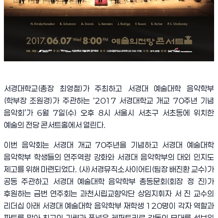
서경대학교
(
총장 최영철
)
가 주최하고 서경대 예술대학 음악학부
(
학부장 조원경
)
가 주관하는
‘2017
서경대학교 개교
70
주년 기념
음악회
’
가
6
월
7
일
(
수
)
오후
8
시 서울시 서초구 서초동에 위치한
예술의 전당 콘서트홀에서 열린다
.
이번 음악회는 서경대 개교
70
주년을 기념하고 서경대 예술대학
음악학부 학생들의 연주역량 강화와 서경대 음악학부의 대외 인지도
제고를 위해 마련되었다
. (
사
)
서경뮤직소사이어티
(
팀장 배진환 교수
)
가
공동 주관하고 서경대 예술대학 음악학부 총동문회
(
회장 정 진
)
가
후원하는 금번 연주회는 과천시립교향악단 상임지휘자 서 진 교수의
리더십 아래 서경대 예술대학 음악학부 재학생
120
명이 각자 역할과
파트를 맡아 최고의 기량과 폭넓은 레퍼토리로 감동의 무대를 선보일