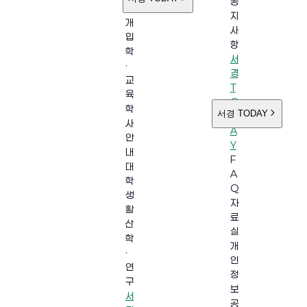
공
소
지
개
사
입
항
학
서
·
경
교
T
육
O
학
서경 TODAY
D
사
A
안
Y
내
F
대
A
학
Q
생
자
활
료
산
실
학
개
·
인
연
정
구
보
서
공