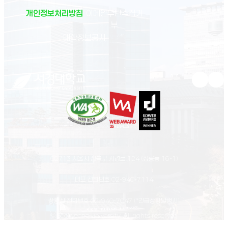
개인정보처리방침
이메일무단수집거
부
(새 창 열림)
대학정보공시
유튜브 새
인스
02713 서울시 성북구 서경로 124 (정릉동 16-1)
대표 전화번호
02-940-7114
상황실 전화번호
02-940-7047
(*긴급상황발생시)
© Seokyeong university. All rights reserved