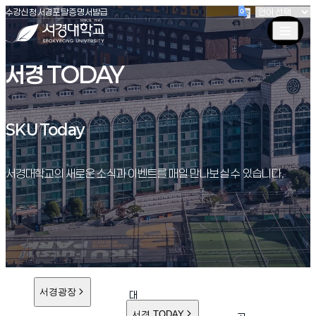
(새창 열림)
(새창 열림)
(새창 열림)
서경대학교
수강신청
서경포탈
증명서발급
서경 TODAY
SKU Today
SKU Today
서경대학교의 새로운 소식과 이벤트를 매일 만나보실 수 있습니다.
서경광장
대
학
서경 TODAY