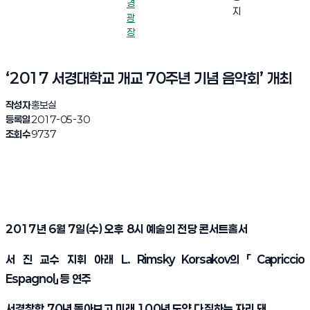
경
지
광
장
‘2017 서경대학교 개교 70주년 기념 음악회’ 개최
작성자
홍보실
등록일
2017-05-30
조회수
9737
2017
년
6
월
7
일
(
수
)
오후
8
시 예술의 전당 콘서트홀서
서 진 교수 지휘 아래
L. Rimsky Korsakov
의
「
Capriccio
Espagnol
」
등 연주
서경창학
70
년 돌아보고 미래
100
년 도약 다짐하는 자리 돼