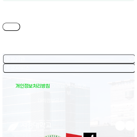
목록
주요기관
주요서비스
개인정보처리방침
이메일무단수집거
부
(새 창 열림)
대학정보공시
유튜브 새
인스