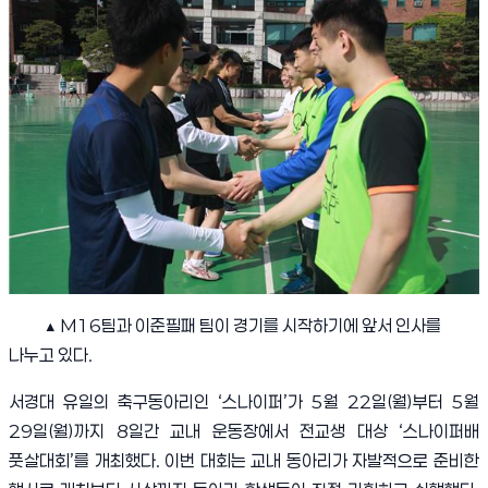
▲
M16
팀과 이준필패 팀이 경기를 시작하기에 앞서 인사를
나누고 있다
.
서경대 유일의 축구동아리인
‘
스나이퍼
’
가
5
월
22
일
(
월
)
부터
5
월
29
일
(
월
)
까지
8
일간 교내 운동장에서 전교생 대상
‘
스나이퍼배
풋살대회
’
를 개최했다
.
이번 대회는 교내 동아리가 자발적으로 준비한