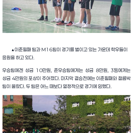
▲
이준필패 팀과
M16
팀이 경기를 벌이고 있는 가운데 학우들이
응원을 하고 있다
.
우승팀에겐 상금
10
만원
,
준우승팀에게는 상금
8
만원
, 3
등에게는
상금
4
만원의 포상이 주어졌다
.
마지막 결승전에는 이준필패와 절름박
팀이 올랐다
.
두 팀은 어느 때보다 열정적으로 경기에 임했다
.