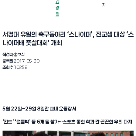
경
지
광
장
서경대 유일의 축구동아리 ‘스나이퍼’, 전교생 대상 ‘스
나이퍼배 풋살대회’ 개최
작성자
홍보실
등록일
2017-05-30
조회수
10258
5
월
22
일
~29
일
8
일간 교내 운동장서
‘
칸트
’ ‘
절름박
’
등
6
개 팀 참가
…
스포츠 통한 학과 간 끈끈한 우의 다져