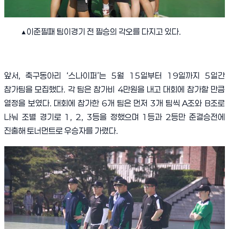
▲
이준필패 팀이
경기 전 필승의 각오를 다지고 있다
.
앞서
,
축구동아리
‘
스나이퍼
’
는
5
월
15
일부터
19
일까지
5
일간
참가팀을 모집했다
.
각 팀은 참가비
4
만원을 내고 대회에 참가할 만큼
열정을 보였다
.
대회에 참가한
6
개 팀은 먼저
3
개 팀씩
A
조와
B
조로
나눠 조별 경기로
1, 2, 3
등을 정했으며
1
등과
2
등만 준결승전에
진출해 토너먼트로 우승자를 가렸다
.