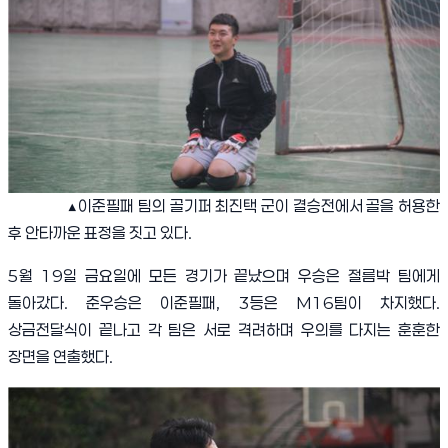
▲
이준필패 팀의 골기퍼 최진택 군이 결승전에서 골을 허용한
후 안타까운 표정을 짓고 있다
.
5
월
19
일 금요일에 모든 경기가 끝났으며 우승은 절름박 팀에게
돌아갔다
.
준우승은 이준필패
, 3
등은
M16
팀이 차지했다
.
상금전달식이 끝나고 각 팀은 서로 격려하며 우의를 다지는 훈훈한
장면을 연출했다
.