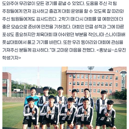
도와주어 무리없이 모든 경기를 끝낼 수 있었다
.
도움을 주신 각 팀
주장들에게 먼저 감사하고 즐겁게 대회 운영을 할 수 있도록 잘 따라와
주신 팀원들에게도 감사드린다
. 2
학기 때 다시 대회를 열 예정인데 더
좋은 모습으로 준비에 만전을 기하겠다
.
대회인 만큼 성적과 그에 따른
포상도 중요하지만 체육대회 때 아쉬웠던 부분을 작으나마 스나이퍼배
풋살대회에서 풀고 가기를 바란다
.
또한 우리 동아리와 대회에 관심을
가져주신 분들께 감사하다
.”
며 고마운 마음을 전했다
. <
홍보실
–
소유진
학생기자
>