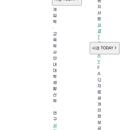
공
소
지
개
사
입
항
학
서
·
경
교
T
육
O
학
서경 TODAY
D
사
A
안
Y
내
F
대
A
학
Q
생
자
활
료
산
실
학
개
·
인
연
정
구
보
서
공