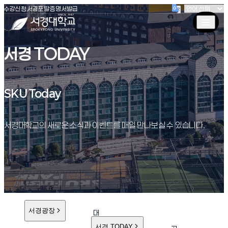
(새창 열림)
(새창 열림)
(새창 열림)
서경대학교
수강신청
서경포탈
증명서발급
서경 TODAY
SKU Today
SKU Today
서경대학교의 새로운 소식과 이벤트를 매일 만나보실 수 있습니다.
서경광장
대
학
서경 TODAY