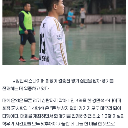
▲
강민석 스나이퍼 회장이 결승전 경기 심판을 맡아 경기를
전개하는 데 열중하고 있다
.
대회 운영은 물론 경기 심판까지 맡아
1
인
3
역을 한 강민석 스나이퍼
회장
(
군사학과
14
학번
)
은
“
큰 부상자 없이 경기가 모두 마무리 되어
다행이다
.
대회를 개최하면서 한 경기를 진행하려면 최소
13
명 이상의
학우가 시간표를 모두 맞추어야 가능한 데 다들 한 마음 한 뜻으로