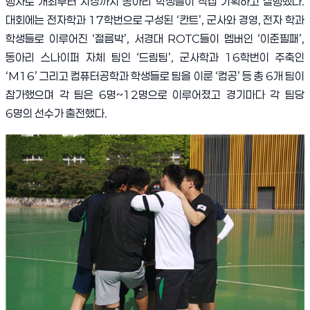
행사로 개최부터 시상까지 동아리 학생들이 직접 기획하고 실행했다
.
대회에는 전자학과
17
학번으로 구성된
‘
칸트
’,
군사와 경영
,
전자 학과
학생들로 이루어진
‘
절름박
’,
서경대
ROTC
들이 멤버인
‘
이준필패
’,
동아리 스나이퍼 자체 팀인
‘
드림팀
’,
군사학과
16
학번이 주축인
‘M16’
그리고 컴퓨터공학과 학생들로 팀을 이룬
‘
컴공
’
등 총
6
개 팀이
참가했으며 각 팀은
6
명
~12
명으로 이루어졌고 경기마다 각 팀당
6
명의 선수가 출전했다
.