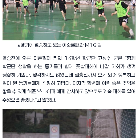
▲
경기에 열중하고 있는 이준필패와
M16
팀
결승전에 오른 이준필패 팀의
14
학번 학군단 고성수 군은
“
함께
학군단 생활을 하는 동기들과 함께 풋살대회에 나갈 기회가 생겨
굉장히 기쁘다
.
생각하지도 않았는데 결승전까지 오게 되어 행복하고
같이 뛴 동기들에게 굉장히 고맙다
.
마지막 학년에 이런 좋은 추억을
쌓을 수 있게 해준
‘
스나이퍼
’
에게 감사하고 앞으로도 계속 대회를 열어
주었으면 좋겠다
.”
고 말했다
.