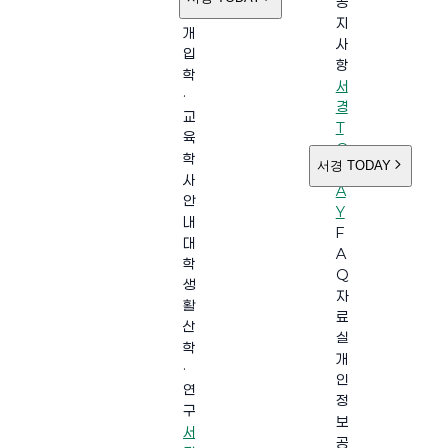
공
소
지
개
사
입
항
학
서
·
경
교
T
육
O
학
서경 TODAY
D
사
A
안
Y
내
F
대
A
학
Q
생
자
활
료
산
실
학
개
·
인
연
정
구
보
서
공