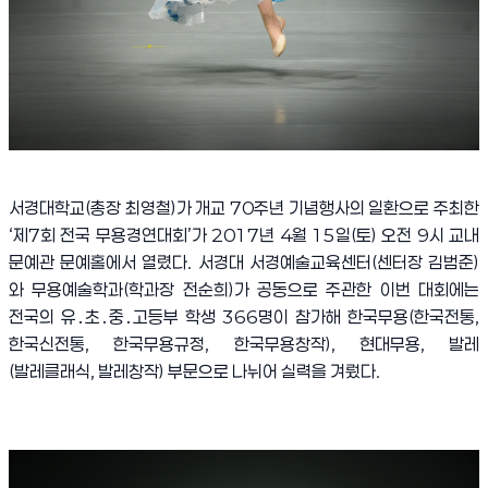
서경대학교
(
총장 최영철
)
가 개교
70
주년 기념행사의 일환으로 주최한
‘
제
7
회 전국 무용경연대회
’
가
2017
년
4
월
15
일
(
토
)
오전
9
시 교내
문예관 문예홀에서 열렸다
.
서경대 서경예술교육센터
(
센터장 김범준
)
와 무용예술학과
(
학과장 전순희
)
가 공동으로 주관한 이번 대회에는
전국의 유
․
초
․
중
․
고등부 학생
366
명이 참가해 한국무용
(
한국전통
,
한국신전통
,
한국무용규정
,
한국무용창작
),
현대무용
,
발레
(
발레클래식
,
발레창작
)
부문으로 나뉘어 실력을 겨뤘다
.