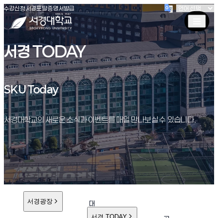
(새창 열림)
(새창 열림)
(새창 열림)
서경대학교
수강신청
서경포탈
증명서발급
서경 TODAY
SKU Today
SKU Today
서경대학교의 새로운 소식과 이벤트를 매일 만나보실 수 있습니다.
서경광장
대
학
서경 TODAY