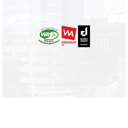
유튜브 새
인스
02713 서울시 성북구 서경로 124 (정릉동 16-1)
대표 전화번호
02-940-7114
상황실 전화번호
02-940-7047
(*긴급상황발생시)
© Seokyeong university. All rights reserved