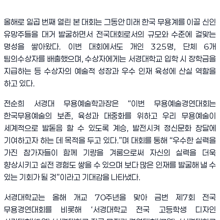
올해로 일곱 번째 열린 본 대회는 그동안 미래 한국 무용계를 이끌 신인
유망주들을 대거 발굴하면서 전국대회로서의 규모와 수준에 걸맞는
명성을 쌓아왔다
.
이번 대회에서도 개인
325
명
,
단체
6
개
팀의
수상자를 배출했으며
,
수상자에게는 서경대학교 입학 시 장학금을
지급하는 등 수상자의 예술적 성장과 우수 인재 육성에 산실 역할을
하고 있다
.
전순희 서경대 무용예술학과장은
“
이번 무용예술경연대회는
한국무용예술의 보존
,
육성과 대중화를 위하고 우리 무용예술이
세계적으로 발돋음 할 수 있도록 계승
,
발전시켜 정신문화 창달에
기여하고자 하는 데 목적을 두고 있다
.”
며 대회를 통해
“
우수한 실력을
가진 참가자들이 함께 기량을 겨룸으로써 자신의 실력을 더욱
향상시키고 실전 경험도 쌓을 수 있으며 보다 많은 인재를 발굴해 낼 수
있는 기회가 될 것
”
이라고 기대감을 나타냈다
.
서경대학교는 올해 개교
70
주년을 맞아 금번 제
7
회 전국
무용경연대회를 비롯해
‘
서경대학교 전국 고등학생 디자인