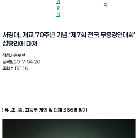
경
지
광
장
서경대, 개교 70주년 기념 ‘제7회 전국 무용경연대회’
성황리에 마쳐
작성자
홍보실
등록일
2017-04-20
조회수
15116
국 유
․
초
․
중
․
고등부 개인 및 단체
366
명 참가