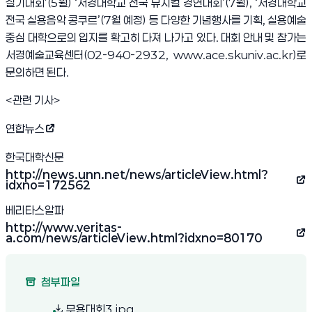
실기대회
’(5
월
) ‘
서경대학교 전국 뮤지컬 경연대회
’(7
월
), ‘
서경대학교
전국 실용음악 콩쿠르
’(7
월 예정
)
등 다양한 기념행사를 기획
,
실용예술
중심 대학으로의 입지를 확고히 다져 나가고 있다
.
대회 안내 및 참가는
서경예술교육센터
(02-940-2932, www.ace.skuniv.ac.kr)
로
문의하면 된다
.
<관련 기사>
연합뉴스
(새 창 열림)
한국대학신문
http://news.unn.net/news/articleView.html?
(새 창 열림)
idxno=172562
베리타스알파
http://www.veritas-
(새 창 열림)
a.com/news/articleView.html?idxno=80170
첨부파일
(새 창 열림)
무용대회3.jpg