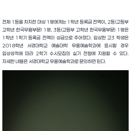
전체
1
등을 차지한 대상
1
명에게는
1
학년 등록금 전액이
, 2
등
(
고등부
고학년 한국무용부문
) 1
명
, 3
등
(
고등부 고학년 한국무용부문
) 1
명은
1
학년
1
학기 등록금 전액이 상금으로 주어졌다
.
입상한 고
3
학생은
2018
학년 서경대학교 예술대학 무용예술학과에 응시할 경우
입상성적에 따라
2
학기 수시모집의 실기 전형에 지원할 수 있다
.
자세한 내용은 서경대학교 무용예술학과로 문의하면 된다
.