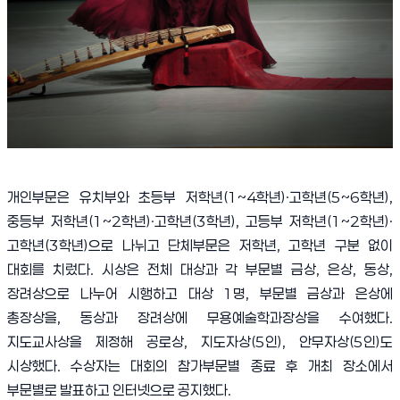
개인부문은 유치부와 초등부 저학년
(1~4
학년
)·
고학년
(5~6
학년
),
중등부 저학년
(1~2
학년
)·
고학년
(3
학년
),
고등부 저학년
(1~2
학년
)·
고학년
(3
학년
)
으로 나뉘고 단체부문은 저학년
,
고학년 구분 없이
대회를 치렀다
.
시상은 전체 대상과 각 부문별 금상
,
은상
,
동상
,
장려상으로 나누어 시행하고 대상
1
명
,
부문별 금상과 은상에
총장상을
,
동상과 장려상에 무용예술학과장상을 수여했다
.
지도교사상을 제정해 공로상
,
지도자상
(5
인
),
안무자상
(5
인
)
도
시상했다
.
수상자는 대회의 참가부문별 종료 후 개최 장소에서
부문별로 발표하고 인터넷으로 공지했다
.