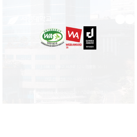
유튜브 새
인스
02713 서울시 성북구 서경로 124 (정릉동 16-1)
대표 전화번호
02-940-7114
상황실 전화번호
02-940-7047
(*긴급상황발생시)
© Seokyeong university. All rights reserved