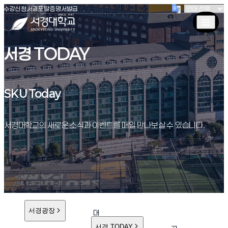
(새창 열림)
(새창 열림)
(새창 열림)
서경대학교
수강신청
서경포탈
증명서발급
서경 TODAY
SKU Today
SKU Today
서경대학교의 새로운 소식과 이벤트를 매일 만나보실 수 있습니다.
서경광장
대
학
서경 TODAY