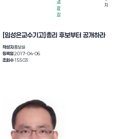
경
지
광
장
[임성은교수기고]총리 후보부터 공개하라
작성자
홍보실
등록일
2017-04-06
조회수
15503