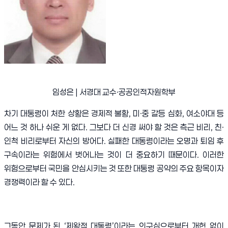
임성은 | 서경대 교수·공공인적자원학부
차기 대통령이 처한 상황은 경제적 불황
,
미
·
중 갈등 심화
,
여소야대 등
어느 것 하나 쉬운 게 없다
.
그보다 더 신경 써야 할 것은 측근 비리
,
친
·
인척 비리로부터 자신의 방어다
.
실패한 대통령이라는 오명과 퇴임 후
구속이라는 위험에서 벗어나는 것이 더 중요하기 때문이다
.
이러한
위험으로부터 국민을 안심시키는 것 또한 대통령 공약의 주요 항목이자
경쟁력이라 할 수 있다
.
그동안 문제가 된
‘
제왕적 대통령
’
이라는 의구심으로부터 개헌 없이