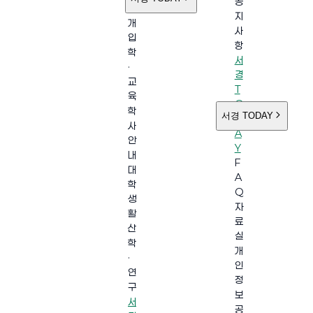
공
소
지
개
사
입
항
학
서
·
경
교
T
육
O
학
서경 TODAY
D
사
A
안
Y
내
F
대
A
학
Q
생
자
활
료
산
실
학
개
·
인
연
정
구
보
서
공