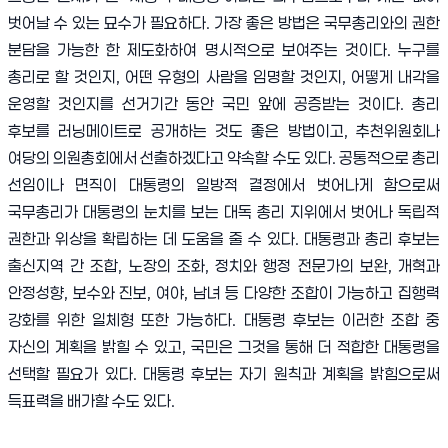
벗어날 수 있는 묘수가 필요하다
.
가장 좋은 방법은 국무총리와의 권한
분담을 가능한 한 제도화하여 명시적으로 보여주는 것이다
.
누구를
총리로 할 것인지
,
어떤 유형의 사람을 임명할 것인지
,
어떻게 내각을
운영할 것인지를 선거기간 동안 국민 앞에 공증받는 것이다
.
총리
후보를 러닝메이트로 공개하는 것도 좋은 방법이고
,
추천위원회나
여당의 의원총회에서 선출하겠다고 약속할 수도 있다
.
공통적으로 총리
선임이나 면직이 대통령의 일방적 결정에서 벗어나게 함으로써
국무총리가 대통령의 눈치를 보는 대독 총리 지위에서 벗어나 독립적
권한과 위상을 확립하는 데 도움을 줄 수 있다
.
대통령과 총리 후보는
출신지역 간 조합
,
노장의 조화
,
정치와 행정 전문가의 보완
,
개혁과
안정성향
,
보수와 진보
,
여야
,
남녀 등 다양한 조합이 가능하고 집행력
강화를 위한 일체형 또한 가능하다
.
대통령 후보는 이러한 조합 중
자신의 계획을 밝힐 수 있고
,
국민은 그것을 통해 더 적합한 대통령을
선택할 필요가 있다
.
대통령 후보는 자기 원칙과 계획을 밝힘으로써
득표력을 배가할 수도 있다
.