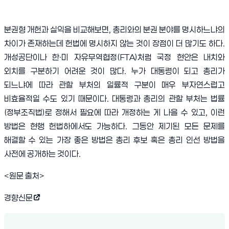
분권형 개헌과 실익을 비교해보면
,
총리와의 분권 분야를 명시하느냐의
차이가 존재하는데 헌법에 명시하지 않는 것이 장점이 더 많기도 하다
.
개성공단이나 한
·
미 자유무역협정
(FTA)
처럼 국정 현안은 내치와
외치를 구분하기 어려운 것이 많다
.
누가 대통령이 되고 총리가
되느냐에 따라 관할 부처의 일률적 구분이 매우 부자연스럽고
비효율적일 수도 있기 때문이다
.
대통령과 총리의 관할 부처는 법률
(
정부조직법
)
로 정해서 필요에 따라 개정하는 게 나을 수 있고
,
이런
방법은 현행 헌법하에서도 가능하다
.
그동안 제기된 모든 문제를
해결할 수 있는 가장 좋은 방법은 총리 후보 혹은 총리 인선 방법을
사전에 공개하는 것이다
.
<원문 출처>
경향신문
(새 창 열림)