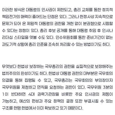
이러한 방식은 대통령의 인사권이 제한되고
,
총리 교체를 통한 정치적
책임전가의 매력이 줄어드는 단점은 있다
.
그러나 헌정사상 지속적으로
문제가 되어 온 제왕적 대통령의 권한을 개헌 없이 분권형으로 시험할
수 있다는 장점이 있다
.
총리 후보 공개를 통해 대통령 취임 후 인사나
리더십 스타일을 엿볼 수도 있다
.
인수위원회를 통한 준비기간이 없는
과도기적 상황에 총리 인준을 조속히 처리할 수 있는 방법이기도 하다
.
무엇보다 헌법상 보장하는 국무총리의 권한을 실질적으로 보장해주는
법치주의의 완성이기도 하다
.
헌법상 대통령 권한의 대부분은 국무회의
의결을 통해 집행될 수 있고
,
국무총리는 국무회의의 부의장이자
국무위원을 제청하고 면직을 요청하는 권한이 있다
.
국무위원
3
분의
1
이 반대하면
4
대 권력기관장을 비롯한 주요 인사권의 제동이
가능하고
,
예산의 편성과 주요 정책의 결정 또한 부결시킬 수 있는
구조를 현행 헌법에서 이미 확보하고 있기 때문이다
.