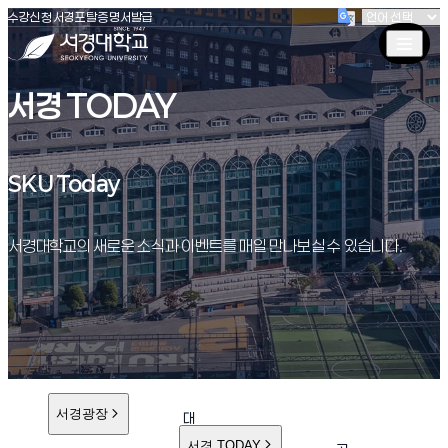
(새창 열림)
(새창 열림)
(새창 열림)
서경대학교
수강신청
서경포탈
증명서발급
서경 TODAY
SKU Today
SKU Today
서경대학교의 새로운 소식과 이벤트를 매일 만나보실 수 있습니다.
서경광장
대
학
서경 TODAY