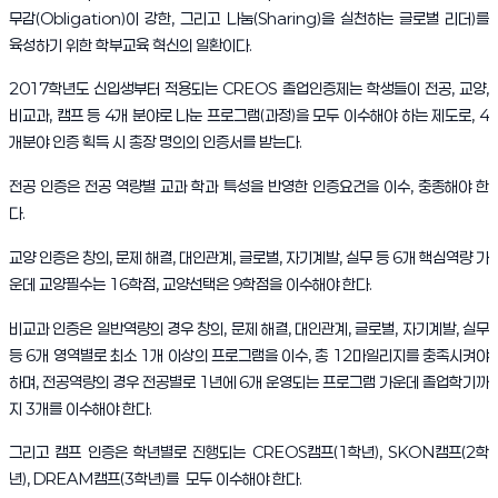
무감(
Obligation
)이 강한, 그리고 나눔(
Sharing
)을 실천하는 글로벌 리더)를
육성하기 위한 학부교육 혁신의 일환이다.
2017학년도 신입생부터 적용되는
CREOS
졸업인증제는 학생들이 전공, 교양,
비교과, 캠프 등 4개 분야로 나눈 프로그램(과정)을 모두 이수해야 하는 제도로, 4
개분야 인증 획득 시 총장 명의의 인증서를 받는다
.
전공 인증은 전공 역량별 교과 학과 특성을 반영한 인증요건을 이수, 충종해야 한
다.
교양 인증은 창의, 문제 해결, 대인관계, 글로벌, 자기계발, 실무 등 6개 핵심역량 가
운데 교양필수는 16학점, 교양선택은 9학점을 이수해야 한다.
비교과 인증은 일반역량의 경우 창의, 문제 해결, 대인관계, 글로벌, 자기계발, 실무
등 6개 영역별로 최소 1개 이상의 프로그램을 이수, 총 12마일리지를 충족시켜야
하며, 전공역량의 경우 전공별로 1년에 6개 운영되는 프로그램 가운데 졸업학기까
지 3개를 이수해야 한다.
그리고 캠프 인증은 학년별로 진행되는
CREOS
캠프(1학년),
SKON
캠프(2학
년),
DREAM
캠프(3학년)를
모두 이수해야 한다.