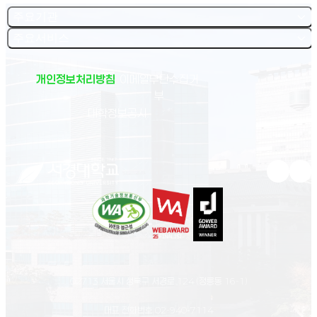
주요기관
주요서비스
개인정보처리방침
이메일무단수집거
부
(새 창 열림)
대학정보공시
유튜브 새
인스
02713 서울시 성북구 서경로 124 (정릉동 16-1)
대표 전화번호
02-940-7114