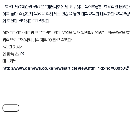
구자억 서경혁신원 원장은 “미래사회에서 요구하는 핵심역량의 효율적인 배양과
이를 통한 실용인재 육성을 위해서는 인증을 통한 대학교육의 내실화와 교육역량
의 혁신이 필요하다”고 말했다.
이어 “교양과 비교과 프로그램의 연계 운영을 통해 일반핵심역량 및 전공역량을 효
과적으로 고양시켜 나갈 계획”이라고 말했다.
<관련 기사>
연합뉴스
(새 창 열림)
대학저널
http://www.dhnews.co.kr/news/articleView.html?idxno=68859
(새 창 열림)
목록