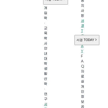
공
소
지
개
사
입
항
학
서
·
경
교
T
육
O
학
서경 TODAY
D
사
A
안
Y
내
F
대
A
학
Q
생
자
활
료
산
실
학
개
·
인
연
정
구
보
서
공