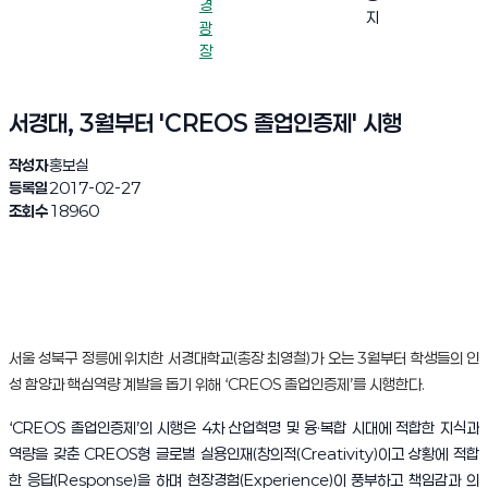
경
지
광
장
서경대, 3월부터 'CREOS 졸업인증제' 시행
작성자
홍보실
등록일
2017-02-27
조회수
18960
서울 성북구 정릉에 위치한 서경대학교(총장 최영철)가 오는 3월부터 학생들의 인
성 함양과 핵심역량 계발을 돕기 위해 ‘
CREOS
졸업인증제’를 시행한다.
‘
CREOS
졸업인증제’의 시행은 4차 산업혁명 및 융·복합 시대에 적합한 지식과
역량을 갖춘
CREOS
형 글로벌 실용인재(창의적(
Creativity
)이고 상황에 적합
한 응답(
Response
)을 하며 현장경험(
Experience
)이 풍부하고 책임감과 의