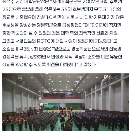
최정수 서경대 학군단장은
“
서경대 학군단은
2007
년
3
월
,
후보생
25
명으로 출발해 올해 임관하는
55
기 후보생까지 모두
311
명의
장교를 배출했으며 창설
10
년 만에 서울 시내 대학 가운데 가장 많은
후보생을 양성하는 명문학군으로 급성장했다
”
며
“
단기간에 작지만
강한 학군단이 될 수 있었던 것은 대학 측의 전폭적인 신뢰와 지원
,
그리고 서경인들의
ROTC
에 대한 사랑이 있었기에 가능했다
”
고
소감을 피력했다
.
최 단장은
“
앞으로도 명문학군단으로서의 전통과
경쟁력을 유지
,
강화하면서 인성과 지식
,
역량이 조화를 이룬 유능한
장교를 양성할 수 있도록 최선을 다하겠다
”
고 말했다
.