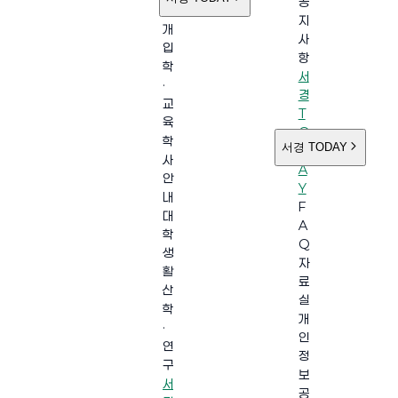
공
소
지
개
사
입
항
학
서
·
경
교
T
육
O
학
서경 TODAY
D
사
A
안
Y
내
F
대
A
학
Q
생
자
활
료
산
실
학
개
·
인
연
정
구
보
서
공