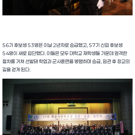
56
기 후보생
53
명은 이날
2
년차로 승급했고
, 57
기 신입 후보생
54
명이 새로 입단했다
.
이들은 모두 대학교 재학생들 가운데 엄격한
절차를 거쳐 선발돼 학업과 군사훈련을 병행하며 승급
,
임관 후 장교의
길을 걷게 된다
.