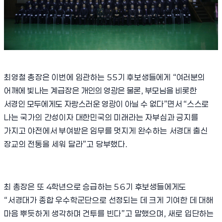
최영철 총장은 이번에 임관하는
55
기 후보생들에게
“
여러분의
어깨에 빛나는 계급장은
개인의
영광은 물론
,
부모님을 비롯한
서경인 모두에게도 자랑스러운 영광이 아닐 수 없다
”
면서
“
스스로
나는 국가의 간성이자 대한민국의 미래라는 자부심과 긍지를
가지고 야전에서 부여받은 임무를 멋지게 완수하는 서경대 출신
장교의 전통을 세워 달라
”
고 당부했다
.
최 총장은 또
4
학년으로 승급하는
56
기 후보생들에게도
“
서경대가 종합 우수학군단으로 선정되는 데 크게 기여한 데 대해
마음 뿌듯하게 생각하며 건투를 빈다
”
고 말했으며
,
새로 입단하는