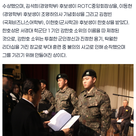
수상했으며
,
김석희
(
경영학부
)
후보생이
ROTC
중앙회장상을
,
이동현
(
경영학부
)
후보생이 조명하의사 기념회상을 그리고 김청빈
(
국제비즈니스어학부
),
이현호
(
군사학과
)
후보생이 한호상을 받았다
.
한호상은 서경대 학군단
1
기인 강한호 소위의 이름을 따 제정된
것으로
,
강한호 소위는 투철한 군인정신과 진정한 용기
,
탁월한
리더십을 가진 장교로 부대 훈련 중 불의의 사고로 인해 순직했으며
그를 기리기 위해 만들어진 상이다
.