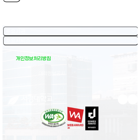
주요기관
주요서비스
개인정보처리방침
이메일무단수집거
부
(새 창 열림)
대학정보공시
유튜브 새
인스