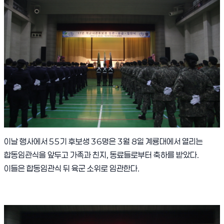
이날 행사에서
55
기 후보생
36
명은
3
월
8
일 계룡대에서 열리는
합동임관식을 앞두고 가족과 친지
,
동료들로부터 축하를 받았다
.
이들은 합동임관식 뒤 육군 소위로 임관한다
.