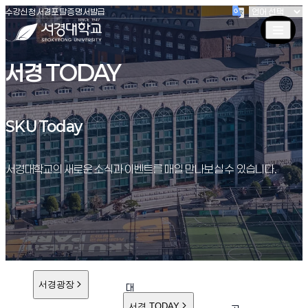
(새창 열림)
(새창 열림)
(새창 열림)
서경대학교
수강신청
서경포탈
증명서발급
서경 TODAY
SKU Today
SKU Today
서경대학교의 새로운 소식과 이벤트를 매일 만나보실 수 있습니다.
서경광장
대
학
서경 TODAY