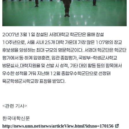
2007
년
3
월
1
일 창설된 서경대학교 학군단은 올해 창설
10
주년으로
,
서울 시내
25
개 대학 가운데 가장 많은
107
명의 장교
후보생을 양성하는 최대 규모의 명문학군이다
.
서경대 학군단은 학군단
평가에서 동
·
하계 입영훈련
,
임관 종합평가
,
국
방부
–
학생군사학교
방문실사
,
대학지원율 및 선발 시 성적
,
기타 대외 활동 등의 항목에서
우수한 성적을 거둬 지난해
12
월 종합우수학군단으로 선정돼
육군학생군사학교장 표창을 받았다
.
<관련 기사>
한국대학신문
http://news.unn.net/news/articleView.html?idxno=170156
(새 창 열림)