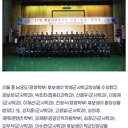
이들 중 남궁도
(
경영학부
)
후보생이 학생군사학교장상을 수상했고
공보성
(
군사학과
),
박초희
(
컴퓨터과학과
),
신철우
(
군사학과
),
이원재
(
군사학과
),
이재선
(
군사학과
),
진영식
(
경영학부
)
후보생이 총장상을
받았다
.
또
,
강지훈
(
군사학과
),
고경일
(
군사학과
),
김의정
(
문화콘텐츠학부
),
김재환
(
공공인적자원학부
),
김정근
(
군사학과
),
오무석
(
군사학과
),
이수현
(
군사학과
)
후보생이 학군단장상을