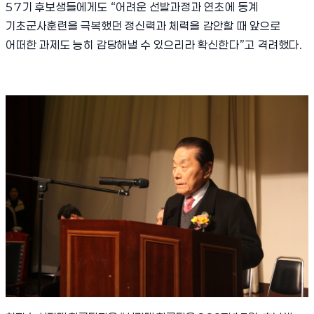
57
기 후보생들에게도
“
어려운 선발과정과 연초에 동계
기초군사훈련을 극복했던 정신력과 체력을 감안할 때 앞으로
어떠한 과제도 능히 감당해낼 수 있으리라 확신한다
”
고 격려했다
.