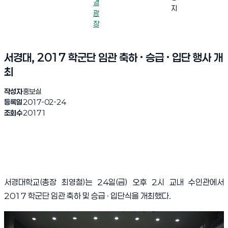
경
지
광
장
서경대, 2017 학군단 임관 축하 · 승급 · 입단 행사 개
최
작성자
홍보실
등록일
2017-02-24
조회수
20171
서경대학교
(
총장 최영철
)
는
24
일
(
금
)
오후
2
시 교내 수인관에서
2017
학군단 임관 축하 및 승급
·
입단식을 개최했다
.