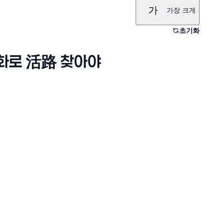
가
가장 크게
초기화
제화로 活路 찾아야