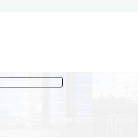
대표 전화번호
02-940-7114
상황실 전화번호
02-940-7047
(*긴급상황발생시