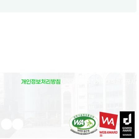
(
개인정보처리방침
이메일무단수집거부
대학정보공시
)
유튜브 새 창으로 열림
인스타그램 새 창으로 열림