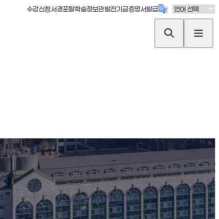
(새창 열림)
(새창 열림)
(새창 열림)
(새창 열림)
(새창 열림)
수강신청
서경포탈
학술정보관
발전기금
증명서발급