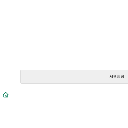
서경광장
메인페이지로 이동