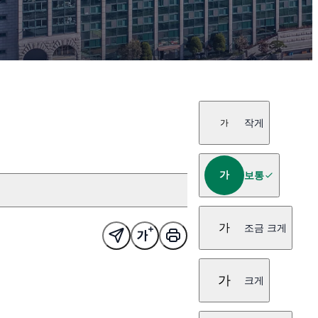
작게
가
가
보통
가
조금 크게
가
크게