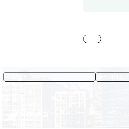
목록
주요기관
주요서비스
02713 서울시 성북구 서경로 124 (정릉동 16-1)
© Seokyeong university. All rights reserved