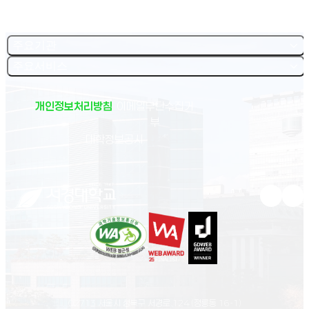
주요기관
주요서비스
개인정보처리방침
이메일무단수집거
부
(새 창 열림)
대학정보공시
유튜브 새
인스
02713 서울시 성북구 서경로 124 (정릉동 16-1)