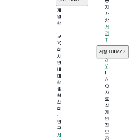
공
소
지
개
사
입
항
학
서
·
경
교
T
육
O
학
서경 TODAY
D
사
A
안
Y
내
F
대
A
학
Q
생
자
활
료
산
실
학
개
·
인
연
정
구
보
서
공