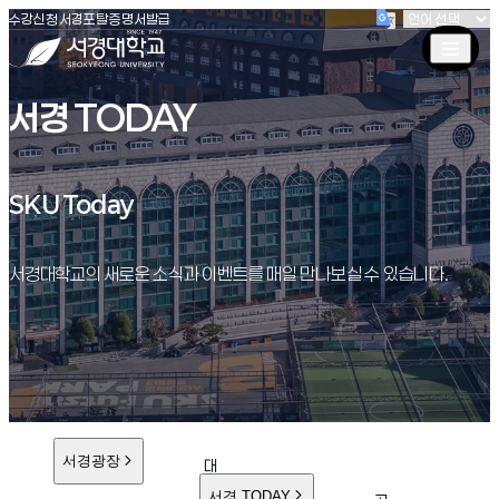
(새창 열림)
(새창 열림)
(새창 열림)
서경대학교
수강신청
서경포탈
증명서발급
서경 TODAY
SKU Today
SKU Today
서경대학교의 새로운 소식과 이벤트를 매일 만나보실 수 있습니다.
서경광장
대
학
서경 TODAY