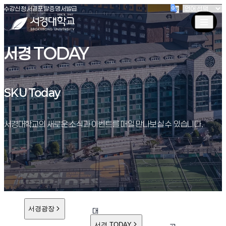
(새창 열림)
(새창 열림)
(새창 열림)
서경대학교
수강신청
서경포탈
증명서발급
서경 TODAY
SKU Today
SKU Today
서경대학교의 새로운 소식과 이벤트를 매일 만나보실 수 있습니다.
서경광장
대
학
서경 TODAY