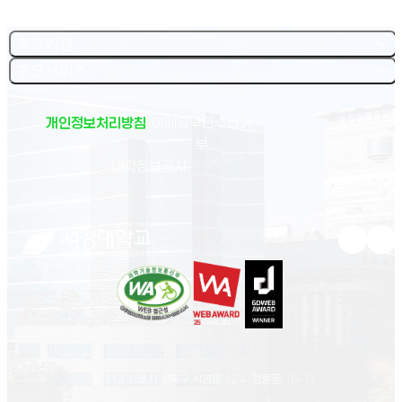
주요기관
주요서비스
개인정보처리방침
이메일무단수집거
부
(새 창 열림)
대학정보공시
유튜브 새
인스
02713 서울시 성북구 서경로 124 (정릉동 16-1)