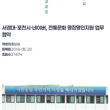
경
지
광
장
서경대-포천시-네이버, 전통문화 명장명인지원 업무
협약
작성자
홍보실
등록일
2016-05-20
조회수
21674