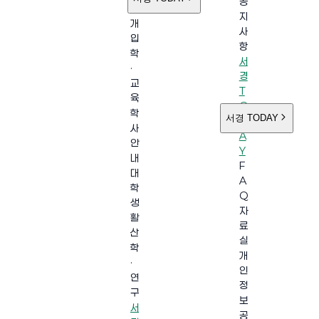
공
소
지
개
사
입
항
학
서
·
경
교
T
육
O
학
서경 TODAY
D
사
A
안
Y
내
F
대
A
학
Q
생
자
활
료
산
실
학
개
·
인
연
정
구
보
서
공