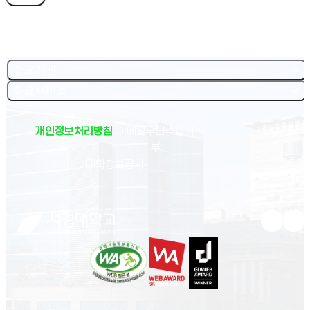
주요기관
주요서비스
개인정보처리방침
이메일무단수집거
부
(새 창 열림)
대학정보공시
유튜브 새
인스