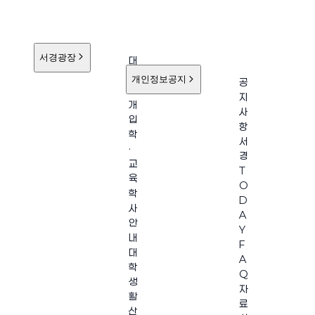
서경광장
대
학
개인정보공지
공
소
지
개
사
입
항
학
서
·
경
교
T
육
O
학
D
사
A
안
Y
내
F
대
A
학
Q
생
자
활
료
산