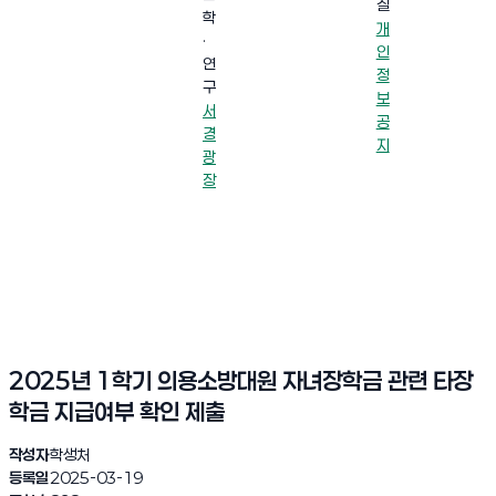
실
학
개
·
인
연
정
구
보
서
공
경
지
광
장
2025년 1학기 의용소방대원 자녀장학금 관련 타장
학금 지급여부 확인 제출
작성자
학생처
등록일
2025-03-19