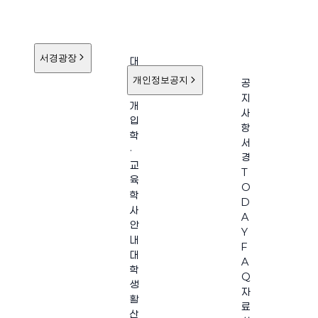
서경광장
대
학
개인정보공지
공
소
지
개
사
입
항
학
서
·
경
교
T
육
O
학
D
사
A
안
Y
내
F
대
A
학
Q
생
자
활
료
산