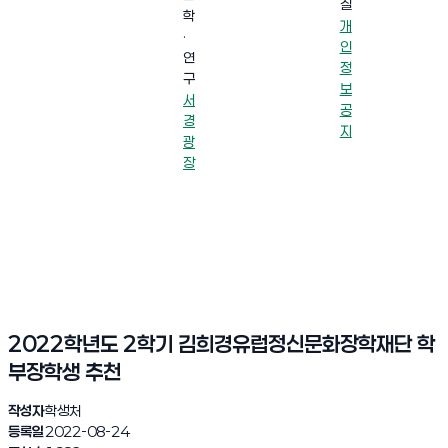
실
학
개
·
인
연
정
구
보
서
공
경
지
광
장
2022학년도 2학기 김희경유럽정신문화장학재단 학
부장학생 추천
작성자
학생처
등록일
2022-08-24