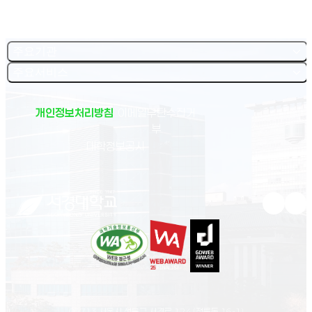
주요기관
주요서비스
개인정보처리방침
이메일무단수집거
부
(새 창 열림)
대학정보공시
유튜브 새
인스
02713 서울시 성북구 서경로 124 (정릉동 16-1)