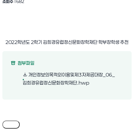
조회수
1682
2022
학년도
2
학기 김희경유럽정신문화장학재단 학부장학생 추천
첨부파일
개인정보의목적외이용및제3자제공대장_06_
(새 창 열림)
김희경유럽정신문화장학재단.hwp
목록