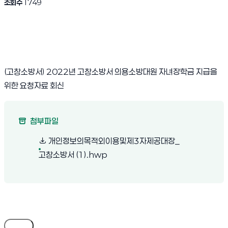
조회수
1749
(고창소방서) 2022년 고창소방서 의용소방대원 자녀장학금 지급을
위한 요청자료 회신
첨부파일
개인정보의목적외이용및제3자제공대장_
(새 창 열림)
고창소방서 (1).hwp
목록