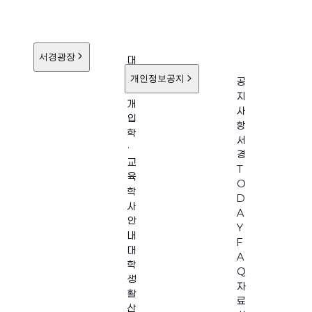
서경광장
대
학
개인정보공지
공
소
지
개
사
입
항
학
서
·
경
교
T
육
O
학
D
사
A
안
Y
내
F
대
A
학
Q
생
자
활
료
산