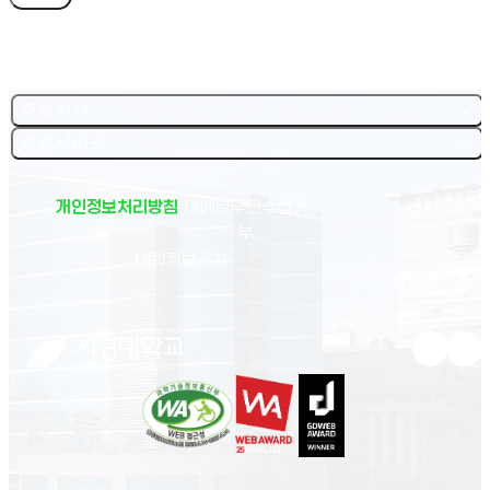
주요기관
주요서비스
개인정보처리방침
이메일무단수집거
부
(새 창 열림)
대학정보공시
유튜브 새
인스