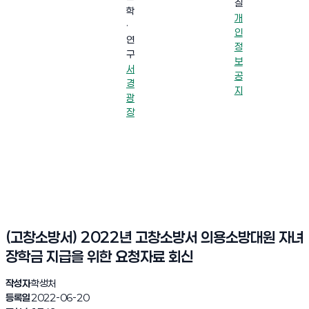
실
학
개
·
인
연
정
구
보
서
공
경
지
광
장
(고창소방서) 2022년 고창소방서 의용소방대원 자녀
장학금 지급을 위한 요청자료 회신
작성자
학생처
등록일
2022-06-20