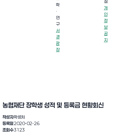
실
학
개
·
인
연
정
구
보
서
공
경
지
광
장
농협재단 장학생 성적 및 등록금 현황회신
작성자
학생처
등록일
2020-02-26
조회수
3123