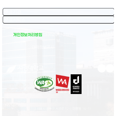
주요기관
주요서비스
개인정보처리방침
이메일무단수집거
부
(새 창 열림)
대학정보공시
유튜브 새
인스
02713 서울시 성북구 서경로 124 (정릉동 16-1)