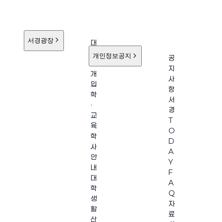
서경광장
대
학
개인정보공지
공
소
지
개
사
입
항
학
서
·
경
교
T
육
O
학
D
사
A
안
Y
내
F
대
A
학
Q
생
자
활
료
산