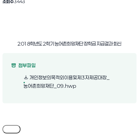
조회수
3443
2018
학년도
2
학기 농어촌희망재단 장학금 지급결과 회신
첨부파일
개인정보의목적외이용및제3자제공대장_
(새 창 열림)
농어촌희망재단_09.hwp
목록