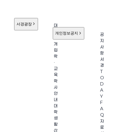
서경광장
대
학
개인정보공지
공
소
지
개
사
입
항
학
서
·
경
교
T
육
O
학
D
사
A
안
Y
내
F
대
A
학
Q
생
자
활
료
산