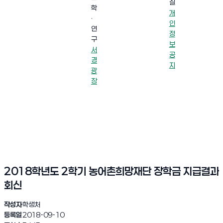
실
학
개
·
인
연
정
구
보
서
공
경
지
광
장
2018학년도 2학기 농어촌희망재단 장학금 지급결과
회신
작성자
학생처
등록일
2018-09-10