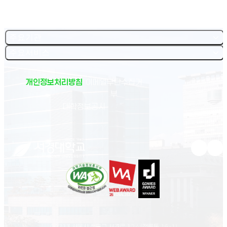
주요기관
주요서비스
개인정보처리방침
이메일무단수집거
부
(새 창 열림)
대학정보공시
유튜브 새
인스
02713 서울시 성북구 서경로 124 (정릉동 16-1)