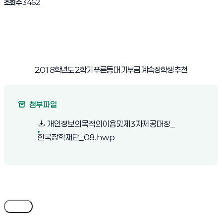
조회수
3462
2018
학년도
2
학기 푸른등대 기부금 계속장학생 추천
첨부파일
개인정보의목적외이용및제3자제공대장_
(새 창 열림)
한국장학재단_08.hwp
목록