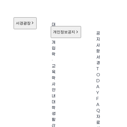
서경광장
대
학
개인정보공지
공
소
지
개
사
입
항
학
서
·
경
교
T
육
O
학
D
사
A
안
Y
내
F
대
A
학
Q
생
자
활
료
산