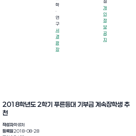
실
학
개
·
인
연
정
구
보
서
공
경
지
광
장
2018학년도 2학기 푸른등대 기부금 계속장학생 추
천
작성자
학생처
등록일
2018-08-28