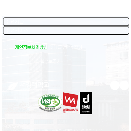
주요기관
주요서비스
개인정보처리방침
이메일무단수집거
부
(새 창 열림)
대학정보공시
유튜브 새
인스
02713 서울시 성북구 서경로 124 (정릉동 16-1)