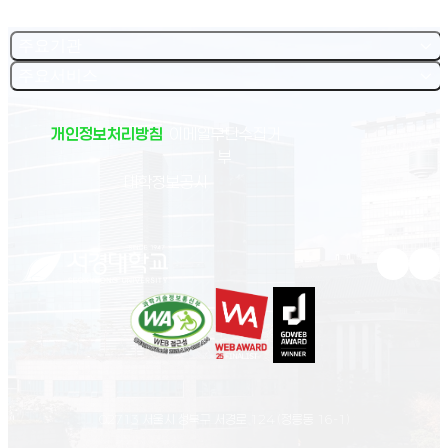
주요기관
주요서비스
개인정보처리방침
이메일무단수집거
부
(새 창 열림)
대학정보공시
유튜브 새
인스
02713 서울시 성북구 서경로 124 (정릉동 16-1)