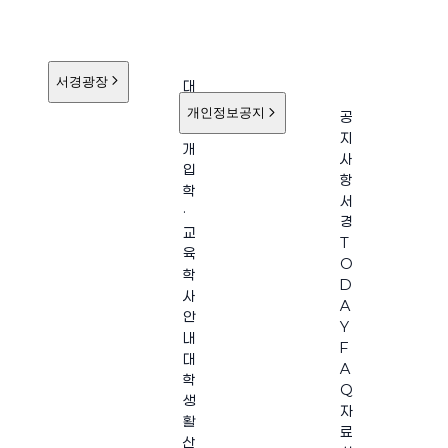
서경광장
대
학
개인정보공지
공
소
지
개
사
입
항
학
서
·
경
교
T
육
O
학
D
사
A
안
Y
내
F
대
A
학
Q
생
자
활
료
산