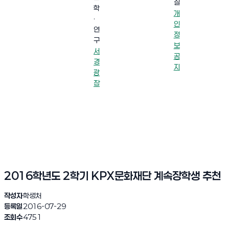
실
학
개
·
인
연
정
구
보
서
공
경
지
광
장
2016학년도 2학기 KPX문화재단 계속장학생 추천
작성자
학생처
등록일
2016-07-29
조회수
4751