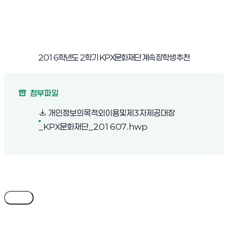
2016
학년도
2
학기
KPX
문화재단 계속장학생 추천
첨부파일
개인정보의목적외이용및제3자제공대장
(새 창 열림)
_KPX문화재단_201607.hwp
목록