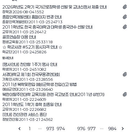
2026학년도 2학기 국가근로장학생 선발 및 교내신청서 제출 안내
조회수:
장학과
2026-08-04
1552
종합인력개발센터 홈페이지 변경 안내
조회수:
종합인력개발센터
2011-03-25
24713
2011학년도 한국 중국어학과 대학생 중국연수 선발 안내
조회수:
교무처
2011-03-25
26412
골프연습장 이용 안내
조회수:
평생교육원
2011-03-25
33118
☆
학군사관 #52기 응시자격 안내
☆
조회수:
학군단
2011-03-24
25826
행사안내
[행사안내] 천안함 1주기 행사 안내
조회수:
학생처
2011-03-24
51082
서경대학교 제1회 전국무용경연대회
조회수:
기획인사처
2011-03-23
28556
2011년 복학및편입 예비군학생 전입신고 방법
조회수:
예비군연대
2011-03-23
26640
북한이탈주민대학 교육지원 관련 국고보조 안내(2011년 상반기)
조회수:
학생처
2011-03-22
24609
2011학년도 1학기 휴학 최종일 안내
조회수:
교무처
2011-03-22
26682
[안내] 전산관련 서비스 중단
조회수:
정보전산원
2011-03-21
24362
1
…
973
974
975
976
977
…
984
이전 페이지
다음 