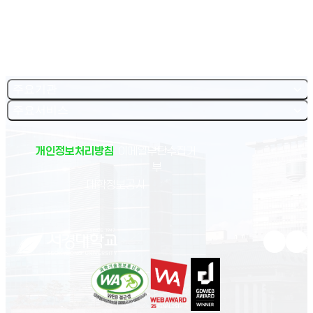
주요기관
주요서비스
개인정보처리방침
이메일무단수집거
부
(새 창 열림)
대학정보공시
유튜브 새
인스