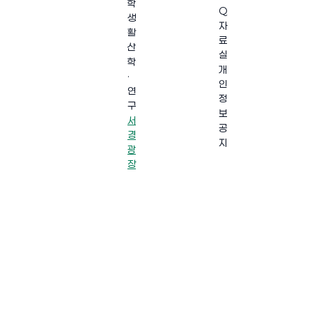
학
Q
생
자
활
료
산
실
학
개
·
인
연
정
구
보
서
공
경
지
광
장
·