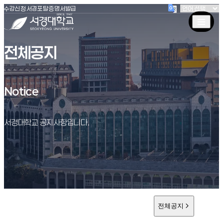
(새창 열림)
(새창 열림)
(새창 열림)
서경대학교
수강신청
서경포탈
증명서발급
전체공지
Notice
Notice
서경대학교 공지사항입니다.
전체공지