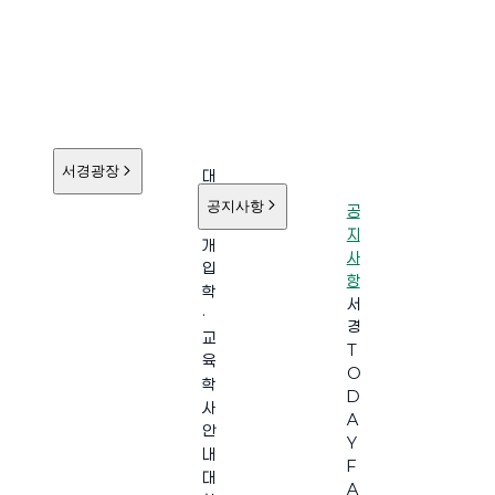
서경광장
대
학
공지사항
공
소
지
개
사
입
항
학
서
·
경
교
T
육
O
학
D
사
A
안
Y
내
F
대
A