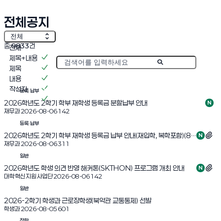
전체공지
전체
총
9833
건
전체
제목+내용
게시물 검색
제목
내용
작성자
등록·납부
진행중
2026학년도 2학기 학부 재학생 등록금 분할납부 안내
N
조회수:
재무과
2026-08-06
142
등록·납부
진행중
2026학년도 2학기 학부 재학생 등록금 납부 안내(재입학, 복학포함)(8월14일 16:00 부터 고지서확인)
N
조회수:
재무과
2026-08-06
311
일반
2026학년도 학생 의견 반영 해커톤(SKTHON) 프로그램 개최 안내
N
조회수:
대학혁신지원사업단
2026-08-06
142
일반
진행중
2026-2학기 학생과 근로장학생(북악관 교통통제) 선발
조회수:
학생과
2026-08-05
601
장학
진행중