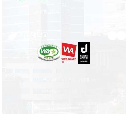
부
(새 창 열림)
대학정보공시
유튜브 새
인스
02713 서울시 성북구 서경로 124 (정릉동 16-1)
대표 전화번호
02-940-7114
상황실 전화번호
02-940-7047
(*긴급상황발생시)
© Seokyeong university. All rights reserved