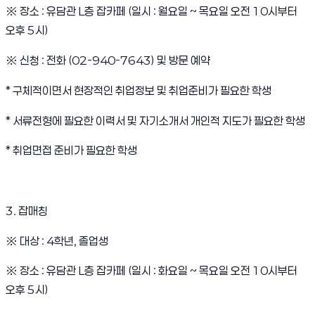
※
장소
:
유담관
L
층 잡카페
(
일시
:
월요일
~
목요일 오전
10
시부터
오후
5
시
)
※
신청
:
전화
(02-940-7643)
및 방문 예약
*
구체적이면서 현장적인 취업정보 및 취업준비가 필요한 학생
*
서류전형에 필요한 이력서 및 자기소개서 개인적 지도가 필요한 학생
*
취업면접 준비가 필요한 학생
3.
잡매칭
※
대상
: 4
학년
,
졸업생
※
장소
:
유담관
L
층 잡카페
(
일시
:
화요일
~
목요일 오전
10
시부터
오후
5
시
)