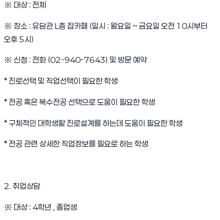
※
대상
:
전체
※
장소
:
유담관
L
층 잡카페
(
일시
:
월요일
~
금요일 오전
10
시부터
오후
5
시
)
※
신청
:
전화
(02-940-7643)
및 방문 예약
*
진로선택 및 직업선택이 필요한 학생
*
전공 혹은 복수전공 선택으로 도움이 필요한 학생
*
구체적인 대학생활 진로설계를 하는데 도움이 필요한 학생
*
전공 관련 상세한 직업정보를 필요로 하는 학생
2.
취업상담
※
대상
: 4
학년
,
졸업생