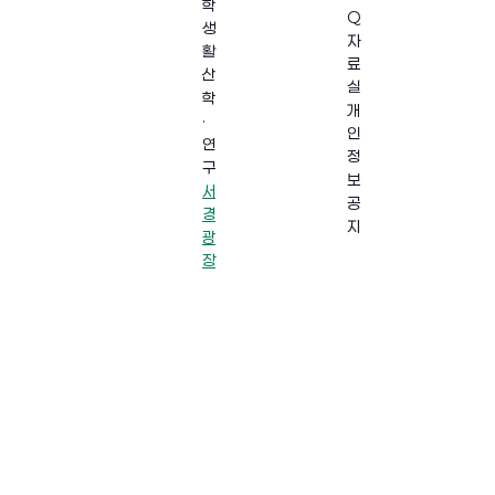
학
Q
생
자
활
료
산
실
학
개
·
인
연
정
구
보
서
공
경
지
광
장
·