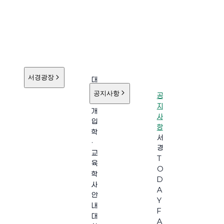
서경광장
대
학
공지사항
공
소
지
개
사
입
항
학
서
·
경
교
T
육
O
학
D
사
A
안
Y
내
F
대
A