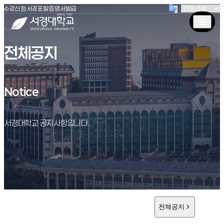
(새창 열림)
(새창 열림)
(새창 열림)
서경대학교
수강신청
서경포탈
증명서발급
전체공지
Notice
Notice
서경대학교 공지사항입니다.
전체공지