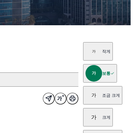
작게
가
가
보통
가
조금 크게
가
크게