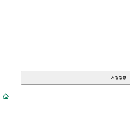
서경광장
메인페이지로 이동