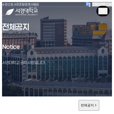
(새창 열림)
(새창 열림)
(새창 열림)
서경대학교
수강신청
서경포탈
증명서발급
전체공지
Notice
Notice
서경대학교 공지사항입니다.
전체공지