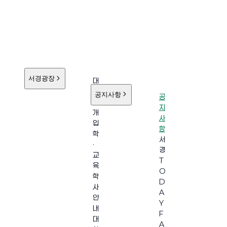
서경광장
대
학
공지사항
공
소
지
개
사
입
항
학
서
·
경
교
T
육
O
학
D
사
A
안
Y
내
F
대
A