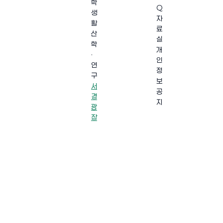
학
Q
생
자
활
료
산
실
학
개
·
인
연
정
구
보
서
공
경
지
광
장
·