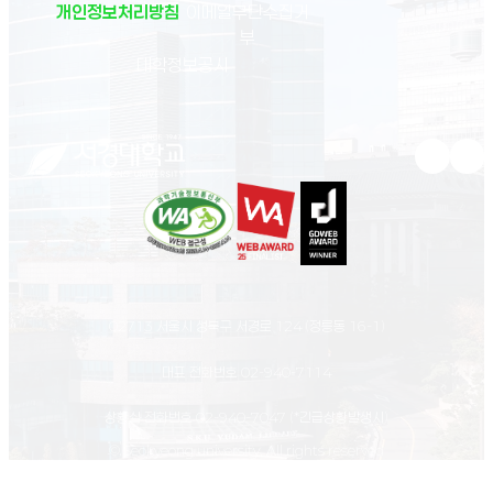
개인정보처리방침
이메일무단수집거
부
(새 창 열림)
대학정보공시
유튜브 새
인스
02713 서울시 성북구 서경로 124 (정릉동 16-1)
대표 전화번호
02-940-7114
상황실 전화번호
02-940-7047
(*긴급상황발생시)
© Seokyeong university. All rights reserved