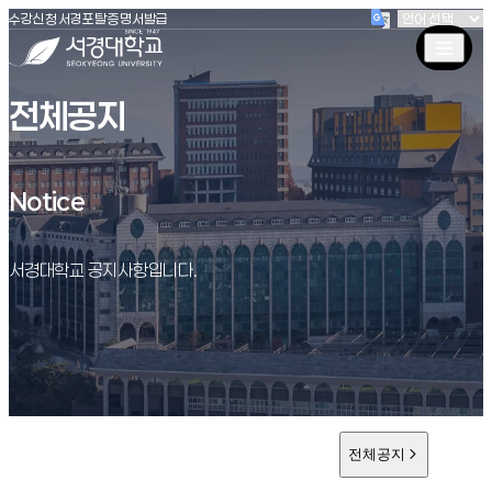
(새창 열림)
(새창 열림)
(새창 열림)
서경대학교
수강신청
서경포탈
증명서발급
전체공지
Notice
Notice
서경대학교 공지사항입니다.
전체공지