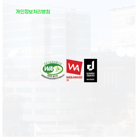
개인정보처리방침
이메일무단수집거
부
(새 창 열림)
대학정보공시
유튜브 새
인스
02713 서울시 성북구 서경로 124 (정릉동 16-1)
대표 전화번호
02-940-7114
상황실 전화번호
02-940-7047
(*긴급상황발생시)
© Seokyeong university. All rights reserved