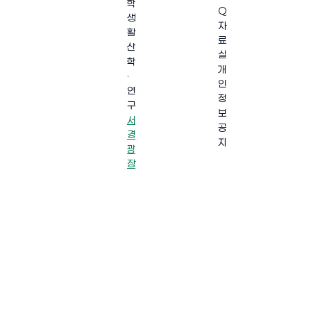
학
Q
생
자
활
료
산
실
학
개
·
인
연
정
구
보
서
공
경
지
광
장
·