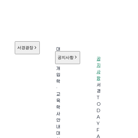
서경광장
대
학
공지사항
공
소
지
개
사
입
항
학
서
·
경
교
T
육
O
학
D
사
A
안
Y
내
F
대
A