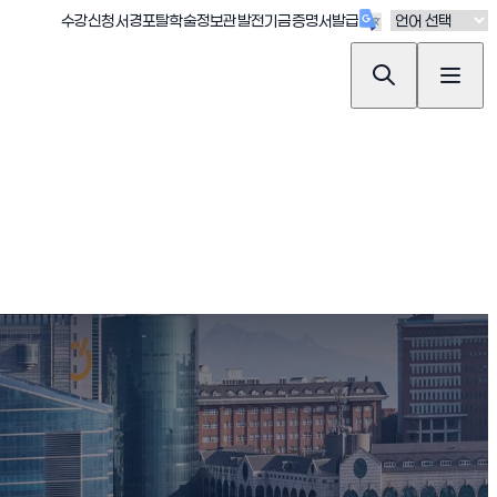
(새창 열림)
(새창 열림)
(새창 열림)
(새창 열림)
(새창 열림)
수강신청
서경포탈
학술정보관
발전기금
증명서발급