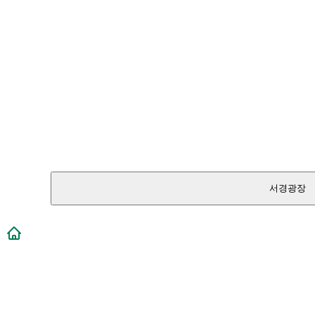
서경광장
메인페이지로 이동