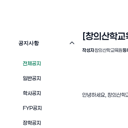
[창의산학교육
공지사항
작성자
창의산학교육원
등
전체공지
일반공지
학사공지
안녕하세요, 창의산
FYP공지
장학공지