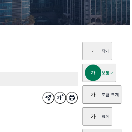
작게
가
가
보통
가
조금 크게
가
크게