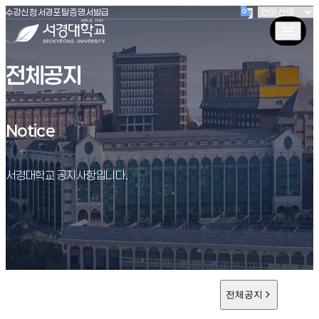
(새창 열림)
(새창 열림)
(새창 열림)
서경대학교
수강신청
서경포탈
증명서발급
전체공지
Notice
Notice
서경대학교 공지사항입니다.
전체공지