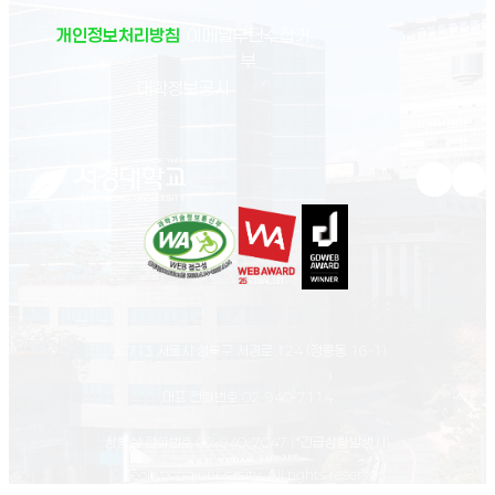
개인정보처리방침
이메일무단수집거
부
(새 창 열림)
대학정보공시
유튜브 새
인스
02713 서울시 성북구 서경로 124 (정릉동 16-1)
대표 전화번호
02-940-7114
상황실 전화번호
02-940-7047
(*긴급상황발생시)
© Seokyeong university. All rights reserved