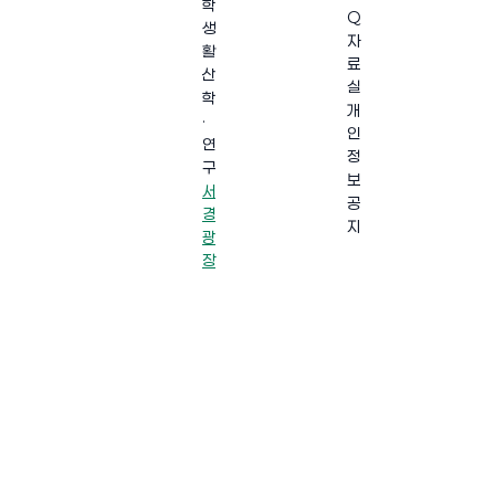
학
Q
생
자
활
료
산
실
학
개
·
인
연
정
구
보
서
공
경
지
광
장
·