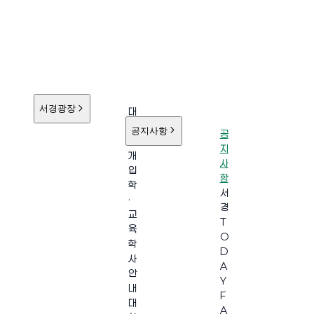
서경광장
대
학
공지사항
공
소
지
개
사
입
항
학
서
·
경
교
T
육
O
학
D
사
A
안
Y
내
F
대
A