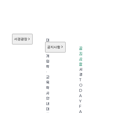
서경광장
대
학
공지사항
공
소
지
개
사
입
항
학
서
·
경
교
T
육
O
학
D
사
A
안
Y
내
F
대
A