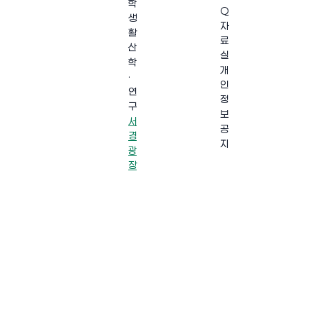
학
Q
생
자
활
료
산
실
학
개
·
인
연
정
구
보
서
공
경
지
광
장
·