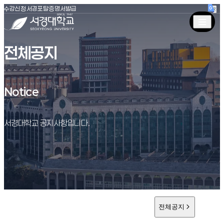
(새창 열림)
(새창 열림)
(새창 열림)
서경대학교
수강신청
서경포탈
증명서발급
전체공지
Notice
Notice
서경대학교 공지사항입니다.
전체공지