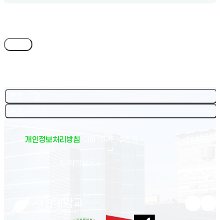
목록
주요기관
주요서비스
개인정보처리방침
이메일무단수집거
부
(새 창 열림)
대학정보공시
유튜브 새
인스