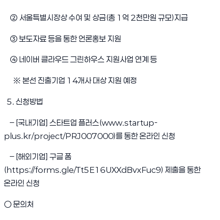
② 서울특별시장상 수여 및 상금(총 1억 2천만원 규모)지급
③ 보도자료 등을 통한 언론홍보 지원
④ 네이버 클라우드 그린하우스 지원사업 연계 등
※ 본선 진출기업 14개사 대상 지원 예정
5. 신청방법
– [국내기업] 스타트업 플러스(
www.startup-
(새 창 열림)
plus.kr/project/PRJ007000
)를 통한 온라인 신청
– [해외기업] 구글 폼
(새 창 열림)
(
https://forms.gle/Tt5E16UXXdBvxFuc9
) 제출을 통한
온라인 신청
○ 문의처