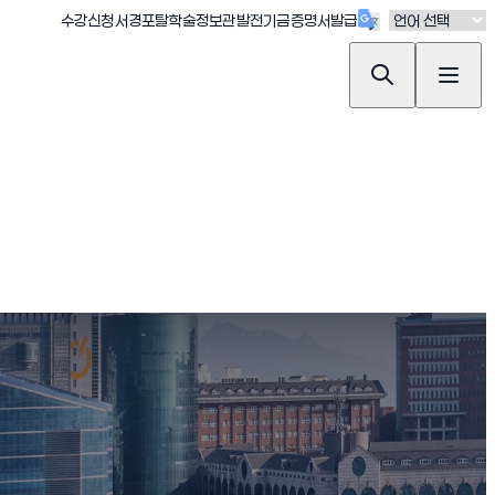
(새창 열림)
(새창 열림)
(새창 열림)
(새창 열림)
(새창 열림)
수강신청
서경포탈
학술정보관
발전기금
증명서발급