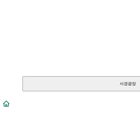
서경광장
메인페이지로 이동