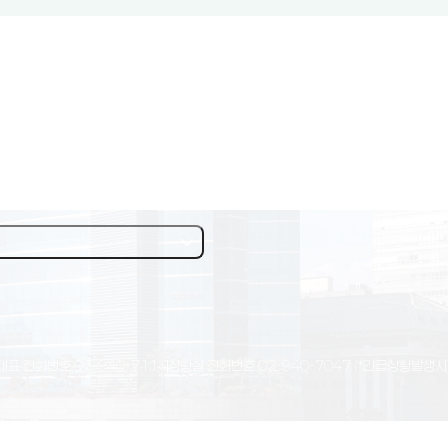
대표 전화번호
02-940-7114
상황실 전화번호
02-940-7047
(*긴급상황발생시