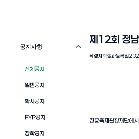
제12회 정
공지사항
작성자
학생과
등록일
202
전체공지
일반공지
학사공지
FYP공지
장흥축제관광재단에서 제
장학공지