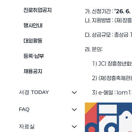
진로취업공지
가. 신청기간 :
’26. 6.
나. 지원방법 : (재)
행사안내
다. 상금규모 : 총상금 
대외활동
라. 문의:
등록·납부
1) JCI 장흥청년회
채용공지
2) (재)장흥축제관
서경 TODAY
3) e-메일 : lom
FAQ
자료실