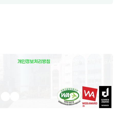
(
개인정보처리방침
이메일무단수집거부
대학정보공시
)
유튜브 새 창으로 열림
인스타그램 새 창으로 열림