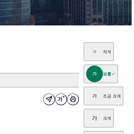
작게
가
가
보통
가
조금 크게
가
크게