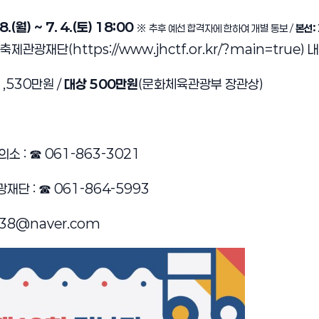
 8.(월) ~ 7. 4.(토) 18:00
※ 추후 예선 합격자에 한하여 개별 통보 /
본선: 
장흥축제관광재단
(
https://www.jhctf.or.kr/?main=true
) 
1,530만원 /
대상 500만원
(문화체육관광부 장관상)
의소 :
☎
061-863-3021
광재단 :
☎
061-864-5993
138@naver.com