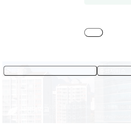
목록
주요기관
주요서비스
02713 서울시 성북구 서경로 124 (정릉동 16-1)
© Seokyeong university. All rights reserved