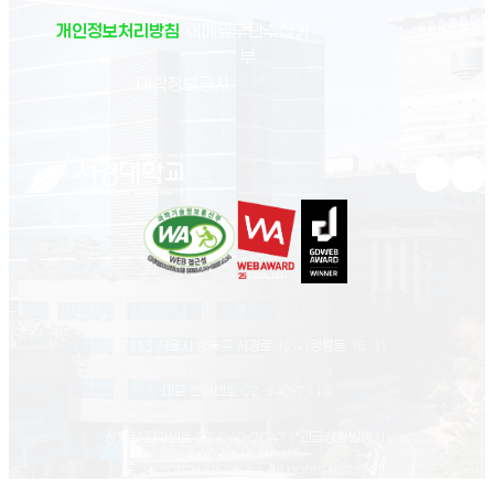
개인정보처리방침
이메일무단수집거
부
(새 창 열림)
대학정보공시
유튜브 새
인스
02713 서울시 성북구 서경로 124 (정릉동 16-1)
대표 전화번호
02-940-7114
상황실 전화번호
02-940-7047
(*긴급상황발생시)
© Seokyeong university. All rights reserved