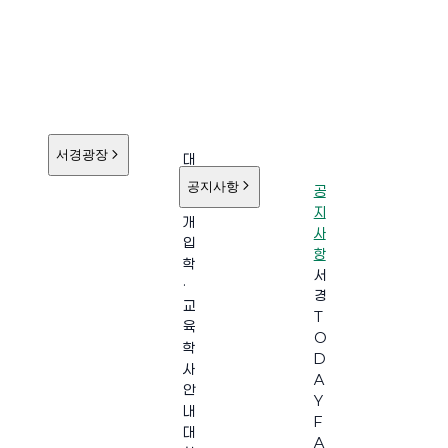
서경광장
대
학
공지사항
공
소
지
개
사
입
항
학
서
·
경
교
T
육
O
학
D
사
A
안
Y
내
F
대
A