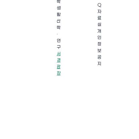
학
Q
생
자
활
료
산
실
학
개
·
인
연
정
구
보
서
공
경
지
광
장
·