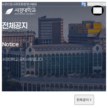
(새창 열림)
(새창 열림)
(새창 열림)
서경대학교
수강신청
서경포탈
증명서발급
전체공지
Notice
Notice
서경대학교 공지사항입니다.
전체공지