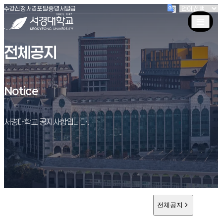
(새창 열림)
(새창 열림)
(새창 열림)
서경대학교
수강신청
서경포탈
증명서발급
전체공지
Notice
Notice
서경대학교 공지사항입니다.
전체공지