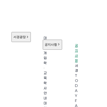
서경광장
대
학
공지사항
공
소
지
개
사
입
항
학
서
·
경
교
T
육
O
학
D
사
A
안
Y
내
F
대
A