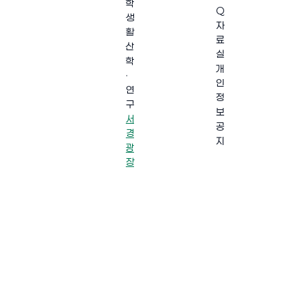
학
Q
생
자
활
료
산
실
학
개
·
인
연
정
구
보
서
공
경
지
광
장
·