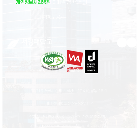
개인정보처리방침
이메일무단수집거
부
(새 창 열림)
대학정보공시
유튜브 새
인스
02713 서울시 성북구 서경로 124 (정릉동 16-1)
대표 전화번호
02-940-7114
상황실 전화번호
02-940-7047
(*긴급상황발생시)
© Seokyeong university. All rights reserved