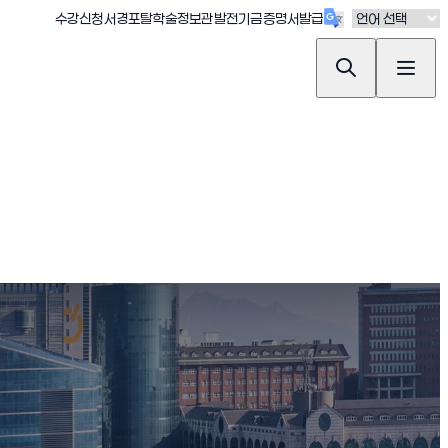
(새창 열림)
(새창 열림)
(새창 열림)
(새창 열림)
(새창 열림)
수강신청
서경포탈
학술정보관
발전기금
증명서발급