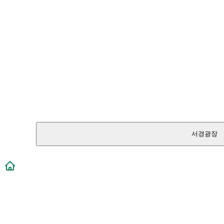
서경광장
메인페이지로 이동