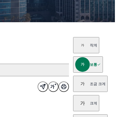
작게
가
가
보통
가
조금 크게
가
크게