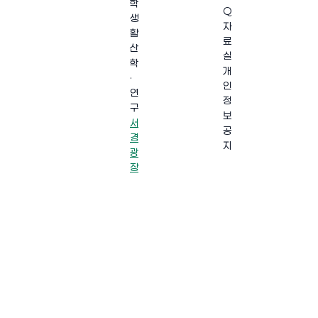
학
Q
생
자
활
료
산
실
학
개
·
인
연
정
구
보
서
공
경
지
광
장
·