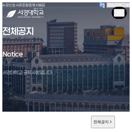
(새창 열림)
(새창 열림)
(새창 열림)
서경대학교
수강신청
서경포탈
증명서발급
전체공지
Notice
Notice
서경대학교 공지사항입니다.
전체공지