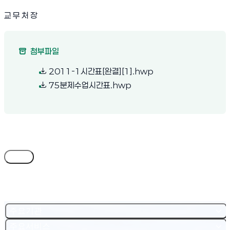
교 무 처 장
첨부파일
(새 창 열림)
2011-1시간표[완결][1].hwp
(새 창 열림)
75분제수업시간표.hwp
목록
주요기관
주요서비스