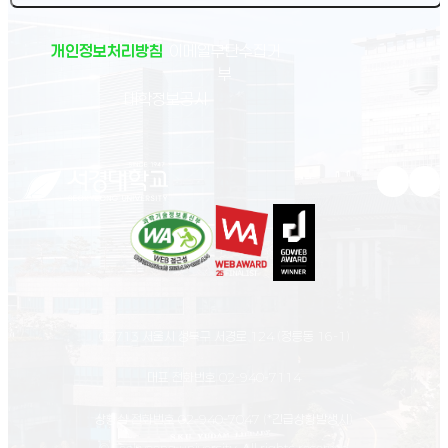
개인정보처리방침
이메일무단수집거
부
(새 창 열림)
대학정보공시
유튜브 새
인스
02713 서울시 성북구 서경로 124 (정릉동 16-1)
대표 전화번호
02-940-7114
상황실 전화번호
02-940-7047
(*긴급상황발생시)