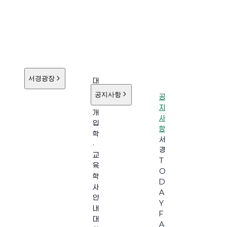
서경광장
대
학
공지사항
공
소
지
개
사
입
항
학
서
·
경
교
T
육
O
학
D
사
A
안
Y
내
F
대
A