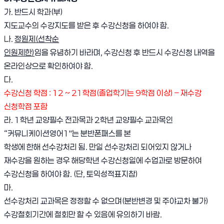
가. 반드시 학과(부)
지도교수의 수강지도를 받은 후 수강신청을 하여야 함.
나.
정원제(선착순
인원제한)
임을 유념하기 바라며, 수강신청 후 반드시 수강신청 내역을
온라인상으로 확인하여야 함.
다.
수강신청 학점 :
12 ~ 21학점(졸업학기는 9학점 이상) – 재수강
신청학점 포함
라. 1학년 교양필수 전과목과 2학년 교양필수 교과목인
“커뮤니케이션영어1″는 분반폰패스를 본
학생에 한해 선수강처리 됨. 만일 선수강처리 되어있지 않거나
재수강을 원하는 경우 해당학년 수강신청일에 수업과로 방문하여
수강신청을 하여야 함. (단, 토익성적표지참)
마.
선수강처리 교과목은 정정할 수 없으며(분반변경 및 주야교차 불가)
수강철회기간에 철회만 할 수 있음에 유의하기 바람.