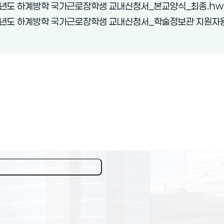
년도 하계방학 국가근로장학생 교내신청서_본교양식_최종.hw
년도 하계방학 국가근로장학생 교내신청서_학술정보관 지원자용