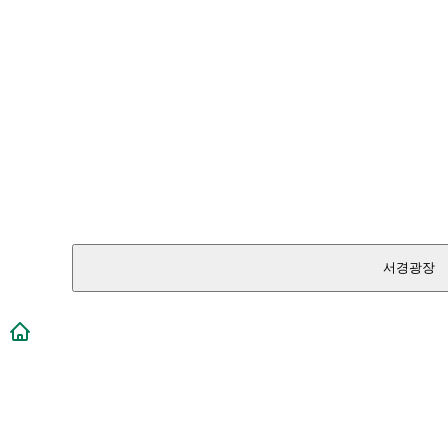
서경광장
메인페이지로 이동