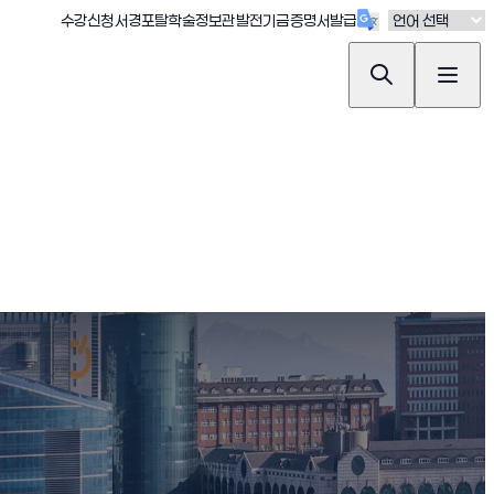
(새창 열림)
(새창 열림)
(새창 열림)
(새창 열림)
(새창 열림)
수강신청
서경포탈
학술정보관
발전기금
증명서발급