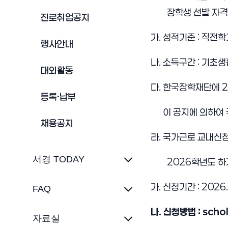
장학생 선발 자
진로취업공지
가. 성적기준 : 직전학
행사안내
나. 소득구간 : 기초생
대외활동
다. 한국장학재단에 2
등록·납부
이 공지에 의하여 국
채용공지
라. 국가근로 교내신청
서경 TODAY
2026학년도 하
가. 신청기간 : 2026.
FAQ
나. 신청방법 : sch
자료실