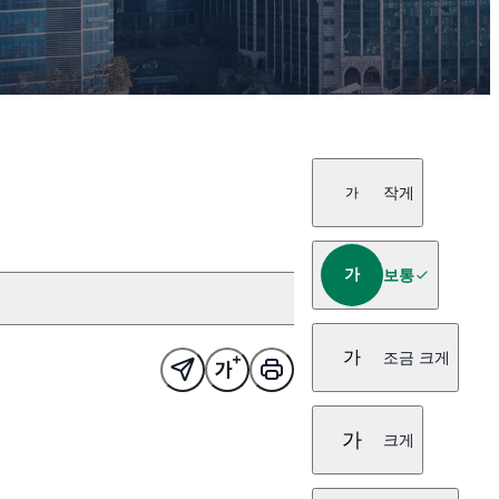
작게
가
가
보통
가
조금 크게
가
크게