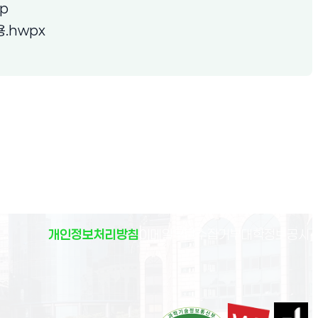
(새 창 열림)
p
(새 창 열림)
.hwpx
(
개인정보처리방침
이메일무단수집거부
대학정보공시