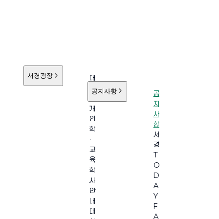
서경광장
대
학
공지사항
공
소
지
개
사
입
항
학
서
·
경
교
T
육
O
학
D
사
A
안
Y
내
F
대
A