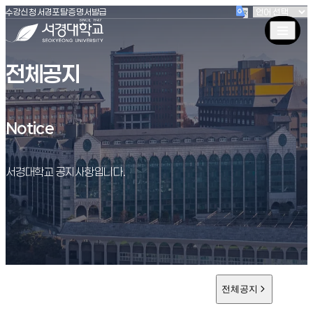
(새창 열림)
(새창 열림)
(새창 열림)
서경대학교
수강신청
서경포탈
증명서발급
전체공지
Notice
Notice
서경대학교 공지사항입니다.
전체공지