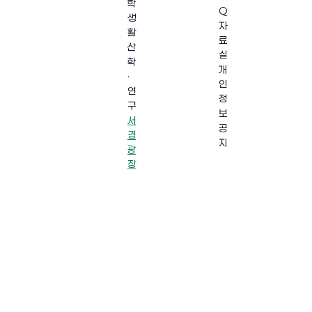
학
Q
생
자
활
료
산
실
학
개
·
인
연
정
구
보
서
공
경
지
광
장
·