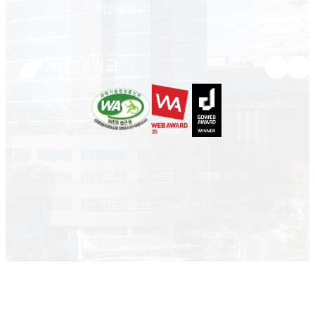
(새 창 열림)
대학정보공시
유튜브 새
인스
02713 서울시 성북구 서경로 124 (정릉동 16-1)
대표 전화번호
02-940-7114
상황실 전화번호
02-940-7047
(*긴급상황발생시)
© Seokyeong university. All rights reserved