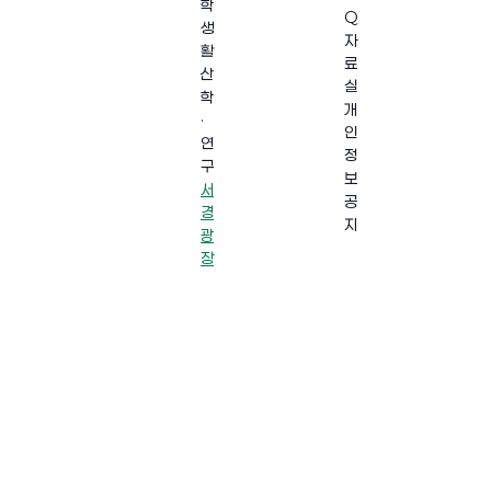
학
Q
생
자
활
료
산
실
학
개
·
인
연
정
구
보
서
공
경
지
광
장
·