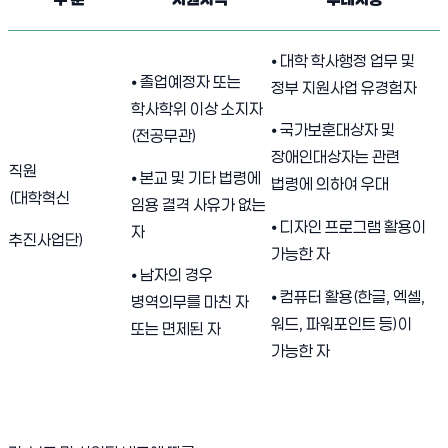
⦁ 대학 학사행정 업무 및
⦁ 졸업예정자 또는
정부 지원사업 유경험자
학사학위 이상 소지자
⦁ 국가보훈대상자 및
(전공무관)
장애인대상자는 관련
직원
⦁ 본교 및 기타 법령에
법령에 의하여 우대
(대학혁신
임용 결격 사유가 없는
⦁ 디자인 프로그램 활용이
자
추진사업단)
가능한 자
⦁ 남자의 경우
⦁ 컴퓨터 활용(한글, 엑셀,
병역의무를 마친 자
워드, 파워포인트 등)이
또는 면제된 자
가능한 자