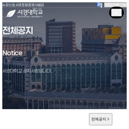
(새창 열림)
(새창 열림)
(새창 열림)
서경대학교
수강신청
서경포탈
증명서발급
전체공지
Notice
Notice
서경대학교 공지사항입니다.
전체공지