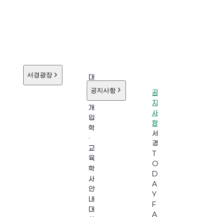
서경광장
대
학
공지사항
공
소
지
개
사
입
항
학
서
·
경
교
T
육
O
학
D
사
A
안
Y
내
F
대
A