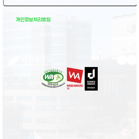
주요서비스
개인정보처리방침
이메일무단수집거
부
(새 창 열림)
대학정보공시
유튜브 새
인스
02713 서울시 성북구 서경로 124 (정릉동 16-1)
대표 전화번호
02-940-7114
상황실 전화번호
02-940-7047
(*긴급상황발생시)