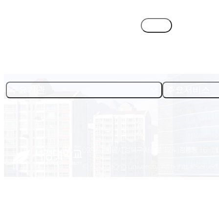
목록
주요기관
주요서비스
02713 서울시 성북구 서경로 124 (정릉동 16-1)
© Seokyeong university. All rights reserved