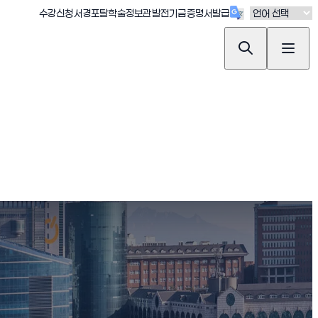
(새창 열림)
(새창 열림)
(새창 열림)
(새창 열림)
(새창 열림)
수강신청
서경포탈
학술정보관
발전기금
증명서발급