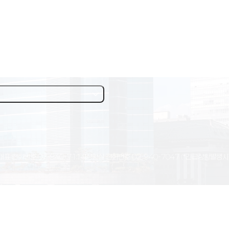
대표 전화번호
02-940-7114
상황실 전화번호
02-940-7047
(*긴급상황발생시