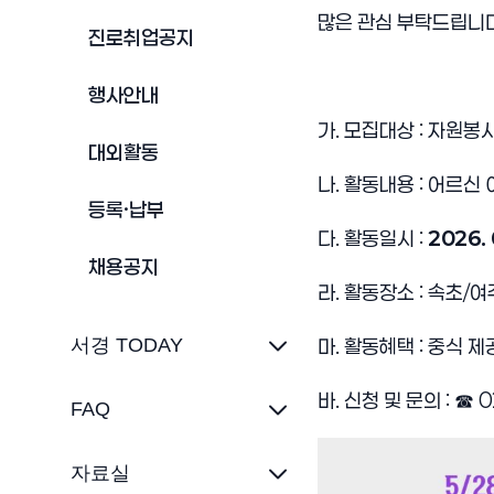
많은 관심 부탁드립니다
진로취업공지
행사안내
가. 모집대상 : 자원봉
대외활동
나. 활동내용 : 어르신
등록·납부
다. 활동일시 :
2026. 
채용공지
라. 활동장소 : 속초/여
서경 TODAY
마. 활동혜택 : 중식 제
바. 신청 및 문의 :
☎
0
FAQ
자료실