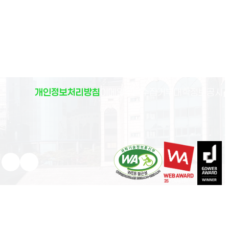
(
개인정보처리방침
이메일무단수집거부
대학정보공시
)
유튜브 새 창으로 열림
인스타그램 새 창으로 열림