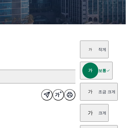
작게
가
가
보통
가
조금 크게
가
크게