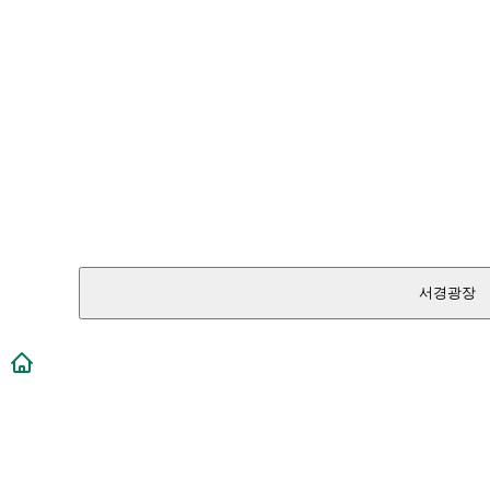
서경광장
메인페이지로 이동