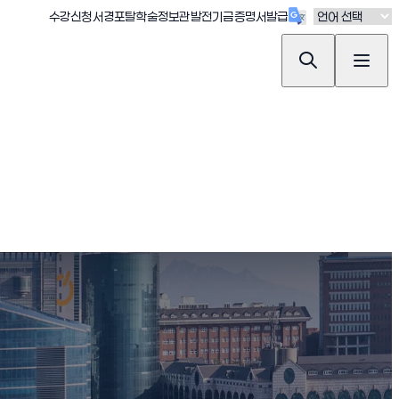
(새창 열림)
(새창 열림)
(새창 열림)
(새창 열림)
(새창 열림)
수강신청
서경포탈
학술정보관
발전기금
증명서발급