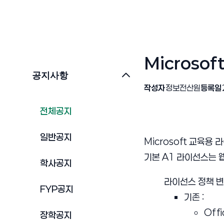
Microso
공지사항
작성자
정보전산원
등록일
전체공지
일반공지
Microsoft 교육용
기본 A1 라이선스는 
학사공지
라이선스 정책 변
FYP공지
기존 :
Offi
장학공지