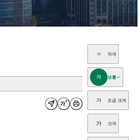
작게
가
가
보통
가
조금 크게
가
크게