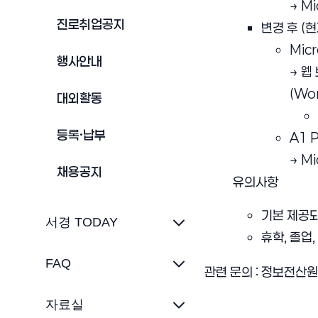
→ M
진로취업공지
변경 후 (현재
Micr
행사안내
→ 웹
(Wo
대외활동
등록·납부
A1 P
→ M
채용공지
유의사항
기본 제공되
서경 TODAY
휴학, 졸업
FAQ
관련 문의 : 정보전산원
자료실