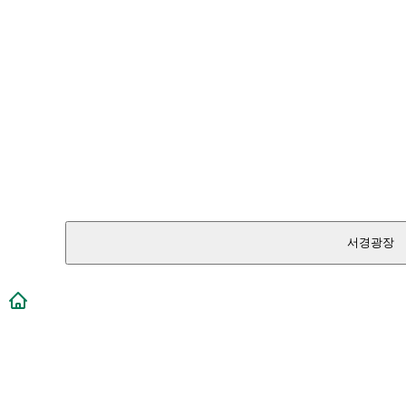
서경광장
메인페이지로 이동