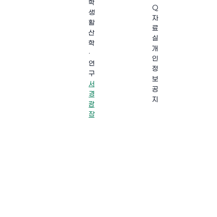
학
Q
생
자
활
료
산
실
학
개
·
인
연
정
구
보
서
공
경
지
광
장
·