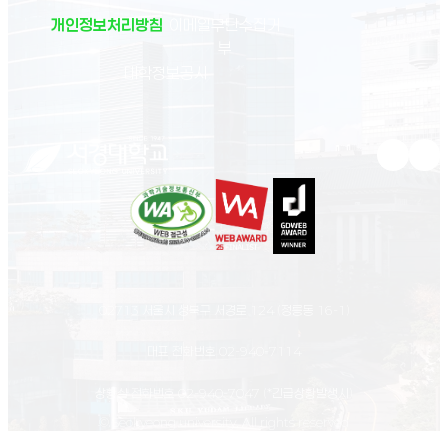
개인정보처리방침
이메일무단수집거
부
(새 창 열림)
대학정보공시
유튜브 새
인스
02713 서울시 성북구 서경로 124 (정릉동 16-1)
대표 전화번호
02-940-7114
상황실 전화번호
02-940-7047
(*긴급상황발생시)
© Seokyeong university. All rights reserved