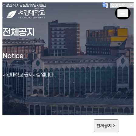
(새창 열림)
(새창 열림)
(새창 열림)
서경대학교
수강신청
서경포탈
증명서발급
전체공지
Notice
Notice
서경대학교 공지사항입니다.
전체공지