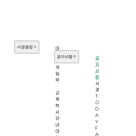
서경광장
대
학
공지사항
공
소
지
개
사
입
항
학
서
·
경
교
T
육
O
학
D
사
A
안
Y
내
F
대
A